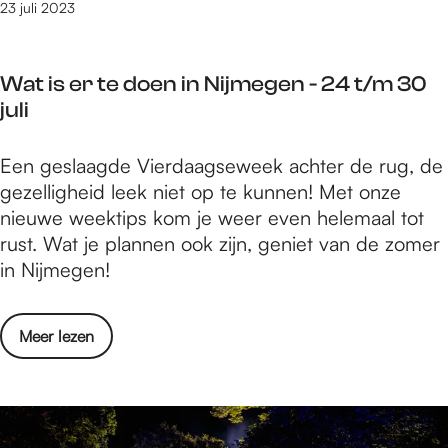
t
23 juli 2023
e
i
g
p
e
Wat is er te doen in Nijmegen - 24 t/m 30
s
n
juli
i
-
n
2
W
Een geslaagde Vierdaagseweek achter de rug, de
N
4
a
gezelligheid leek niet op te kunnen! Met onze
i
t
t
nieuwe weektips kom je weer even helemaal tot
j
/
i
rust. Wat je plannen ook zijn, geniet van de zomer
m
m
s
in Nijmegen!
e
3
e
g
0
r
e
j
o
Meer lezen
t
n
u
v
e
-
l
e
d
2
i
r
o
4
W