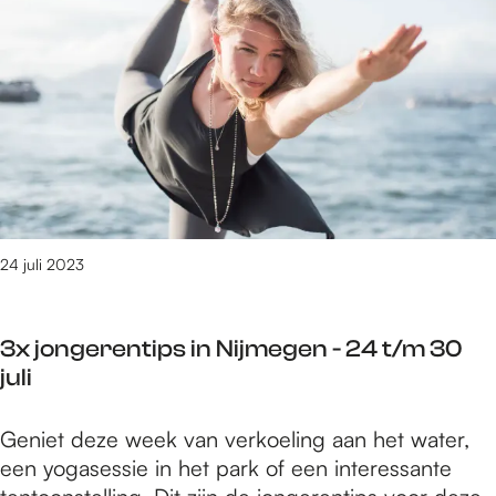
e
0
t
/
m
1
8
1
8
v
24 juli 2023
a
n
3
3x jongerentips in Nijmegen - 24 t/m 30
0
juli
9
0
3
Geniet deze week van verkoeling aan het water,
r
x
een yogasessie in het park of een interessante
e
j