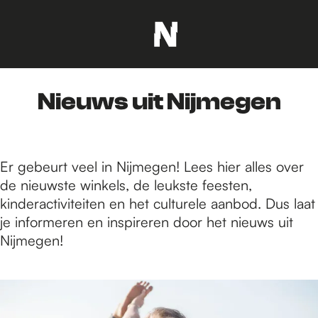
G
a
n
Nieuws uit Nijmegen
a
a
r
d
Er gebeurt veel in Nijmegen! Lees hier alles over
e
de nieuwste winkels, de leukste feesten,
h
kinderactiviteiten en het culturele aanbod. Dus laat
o
je informeren en inspireren door het nieuws uit
m
Nijmegen!
e
p
1
a
8
g
1