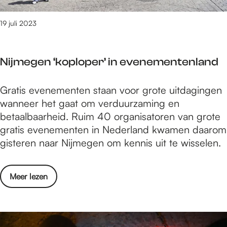
n
o
l
p
19 juli 2023
o
t
p
r
e
Nijmegen ‘koploper’ in evenementenland
e
r
d
s
N
Gratis evenementen staan voor grote uitdagingen
e
u
i
wanneer het gaat om verduurzaming en
n
i
j
betaalbaarheid. Ruim 40 organisatoren van grote
s
t
m
gratis evenementen in Nederland kwamen daarom
e
z
e
gisteren naar Nijmegen om kennis uit te wisselen.
n
w
g
l
a
e
o
a
o
Meer lezen
n
p
i
v
‘
e
e
e
k
r
n
r
o
s
o