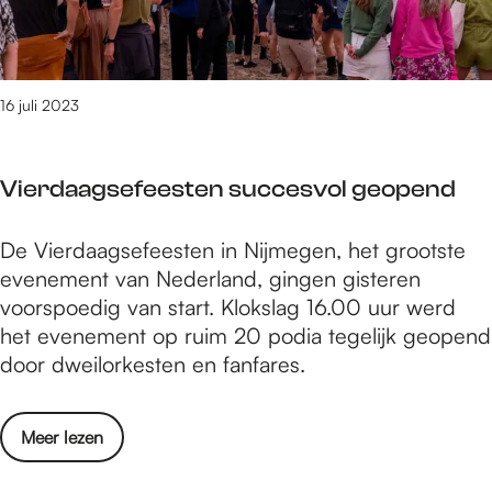
b
u
d
a
n
e
l
e
f
s
l
i
n
H
o
e
2
d
a
16 juli 2023
u
e
0
e
n
n
e
2
k
s
d
n
3
Vierdaagsefeesten succesvol geopend
u
S
s
d
n
i
c
e
s
V
De Vierdaagsefeesten in Nijmegen, het grootste
b
a
N
t
i
evenement van Nederland, gingen gisteren
b
p
i
e
e
voorspoedig van start. Klokslag 16.00 uur werd
e
e
j
n
r
het evenement op ruim 20 podia tegelijk geopend
l
s
m
s
d
door dweilorkesten en fanfares.
e
e
o
a
e
e
u
a
e
g
o
Meer lezen
n
g
n
s
v
d
s
d
e