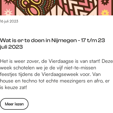
t
w
a
e
v
a
n
a
g
d
n
16 juli 2023
s
a
d
e
g
e
f
Wat is er te doen in Nijmegen - 17 t/m 23
V
e
juli 2023
i
e
e
s
W
Het is weer zover, de Vierdaagse is van start! Deze
r
t
a
week schotelen we je de vijf niet-te-missen
d
e
t
feestjes tijdens de Vierdaagseweek voor. Van
a
n
i
house en techno tot echte meezingers en afro, er
a
g
s
is keuze zat!
g
e
e
s
v
r
e
a
o
Meer lezen
t
f
t
v