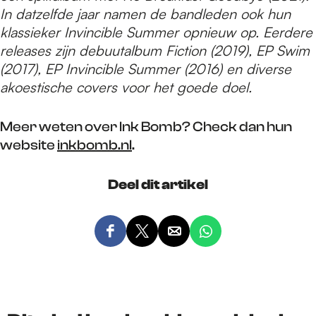
In datzelfde jaar namen de bandleden ook hun
klassieker Invincible Summer opnieuw op. Eerdere
releases zijn debuutalbum Fiction (2019), EP Swim
(2017), EP Invincible Summer (2016) en diverse
akoestische covers voor het goede doel.
Meer weten over Ink Bomb? Check dan hun
website
inkbomb.nl
.
Deel dit artikel
D
D
D
D
e
e
e
e
e
e
e
e
l
l
l
l
d
d
d
d