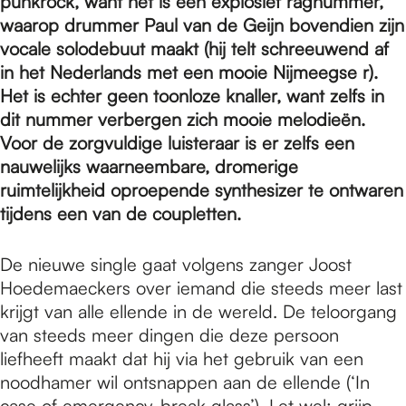
e
punkrock, want het is een explosief ragnummer,
waarop drummer Paul van de Geijn bovendien zijn
vocale solodebuut maakt (hij telt schreeuwend af
p
in het Nederlands met een mooie Nijmeegse r).
Het is echter geen toonloze knaller, want zelfs in
dit nummer verbergen zich mooie melodieën.
a
Voor de zorgvuldige luisteraar is er zelfs een
nauwelijks waarneembare, dromerige
g
ruimtelijkheid oproepende synthesizer te ontwaren
tijdens een van de coupletten.
e
De nieuwe single gaat volgens zanger Joost
Hoedemaeckers over iemand die steeds meer last
krijgt van alle ellende in de wereld. De teloorgang
van steeds meer dingen die deze persoon
liefheeft maakt dat hij via het gebruik van een
noodhamer wil ontsnappen aan de ellende (‘In
case of emergency, break glass’). Let wel: grijp