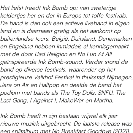
Het liefst treedt Ink Bomb op: van zweterige
keldertjes her en der in Europa tot toffe festivals.
De band is dan ook een actieve liveband in eigen
land en is daarnaast gretig als het aankomt op
buitenlandse tours. België, Duitsland, Denemarken
en Engeland hebben inmiddels al kennisgemaakt
met de door Bad Religion en No Fun At All
geïnspireerde Ink Bomb-sound. Verder stond de
band op diverse festivals, waaronder op het
prestigieuze Valkhof Festival in thuisstad Nijmegen,
Jera on Air en Haltpop en deelde de band het
podium met bands als The Toy Dolls, SNFU, The
Last Gang, I Against I, MakeWar en Martha.
Ink Bomb heeft in zijn bestaan vrijwel elk jaar
nieuwe muziek uitgebracht. De laatste release was
een splitalbum met No Breakfast Goodbye (2021).