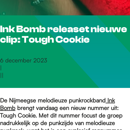
r
Ink Bomb releaset nieuwe
d
clip: Tough Cookie
e
6 december 2023
|
h
|
|
o
De Nijmeegse melodieuze punkrockband
Ink
Bomb
brengt vandaag een nieuw nummer uit:
m
Tough Cookie. Met dit nummer focust de groep
nadrukkelijk op de punkzijde van melodieuze