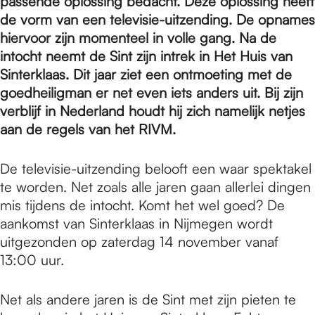
e
passende oplossing bedacht. Deze oplossing heeft
de vorm van een televisie-uitzending. De opnames
hiervoor zijn momenteel in volle gang. Na de
p
intocht neemt de Sint zijn intrek in Het Huis van
Sinterklaas. Dit jaar ziet een ontmoeting met de
goedheiligman er net even iets anders uit. Bij zijn
a
verblijf in Nederland houdt hij zich namelijk netjes
aan de regels van het RIVM.
g
De televisie-uitzending belooft een waar spektakel
te worden. Net zoals alle jaren gaan allerlei dingen
e
mis tijdens de intocht. Komt het wel goed? De
aankomst van Sinterklaas in Nijmegen wordt
uitgezonden op zaterdag 14 november vanaf
13:00 uur.
Net als andere jaren is de Sint met zijn pieten te