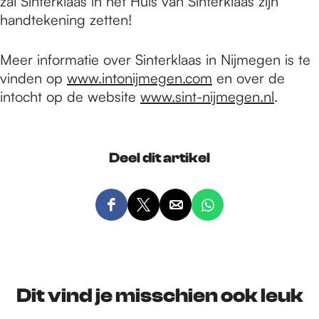
zal Sinterklaas in het Huis van Sinterklaas zijn
handtekening zetten!
Meer informatie over Sinterklaas in Nijmegen is te
vinden op
www.intonijmegen.com
en over de
intocht op de website
www.sint-nijmegen.nl
.
Deel dit artikel
D
D
D
D
e
e
e
e
e
e
e
e
l
l
l
l
d
d
d
d
Dit vind je misschien ook leuk
e
e
e
e