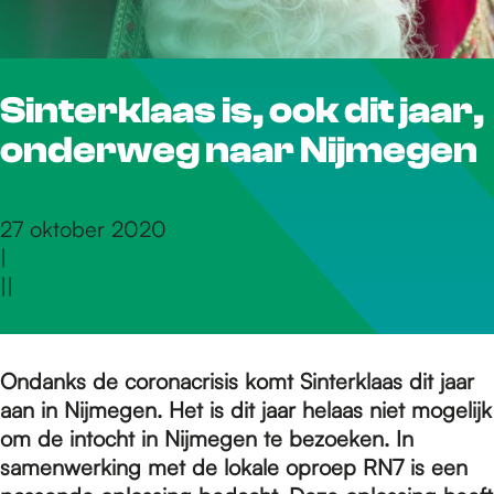
r
Sinterklaas is, ook dit jaar,
d
onderweg naar Nijmegen
e
27 oktober 2020
|
h
|
|
o
Ondanks de coronacrisis komt Sinterklaas dit jaar
aan in Nijmegen. Het is dit jaar helaas niet mogelijk
m
om de intocht in Nijmegen te bezoeken. In
samenwerking met de lokale oproep RN7 is een