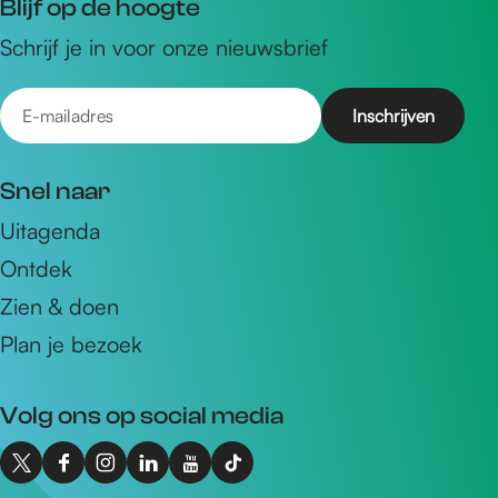
Blijf op de hoogte
Schrijf je in voor onze nieuwsbrief
E
-
m
Snel naar
a
Uitagenda
i
Ontdek
l
a
Zien & doen
d
Plan je bezoek
r
e
Volg ons op social media
s
X
F
I
L
Y
T