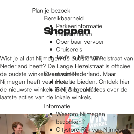
r
Plan je bezoek
Bereikbaarheid
Parkeerinformatie
d
Shoppen
Fietsen huren
Openbaar vervoer
Cruisereis
e
Taxi's in Nijmegen
Wist je al dat Nijmegen de oudste winkelstraat van
Nederland heeft? De Lange Hezelstraat is officieel
h
de oudste winkelstraat van Nederland. Maar
Overnachten
Nijmegen heeft veel meer te bieden. Ontdek hier
Hotels
de nieuwste winkels in Nijmegen of lees over de
Bed & breakfast
o
laatste acties van de lokale winkels.
Informatie
m
1
Waarom Nijmegen
6
bezoeken?
t
Citystore Rijk van Nijmegen