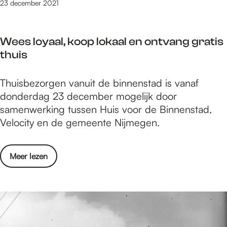
g
e
23 december 2021
a
e
e
d
k
l
n
@
e
i
Wees loyaal, koop lokaal en ontvang gratis
z
r
n
thuis
a
i
N
a
j
i
W
Thuisbezorgen vanuit de binnenstad is vanaf
d
?
j
e
donderdag 23 december mogelijk door
e
m
e
samenwerking tussen Huis voor de Binnenstad,
l
e
s
Velocity en de gemeente Nijmegen.
m
g
l
a
e
o
k
n
o
Meer lezen
y
e
v
a
r
e
a
i
r
l
j
W
,
?
e