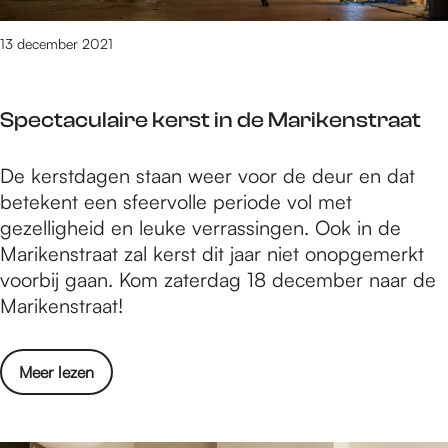
K
t
K
i
h
i
13 december 2021
j
u
j
k
i
k
V
s
Spectaculaire kerst in de Marikenstraat
O
o
m
o
S
De kerstdagen staan weer voor de deur en dat
h
r
p
betekent een sfeervolle periode vol met
o
u
e
gezelligheid en leuke verrassingen. Ook in de
o
i
c
Marikenstraat zal kerst dit jaar niet onopgemerkt
g
t
t
voorbij gaan. Kom zaterdag 18 december naar de
,
o
a
Marikenstraat!
K
v
c
i
e
u
j
r
o
Meer lezen
l
k
d
v
a
V
e
e
i
o
w