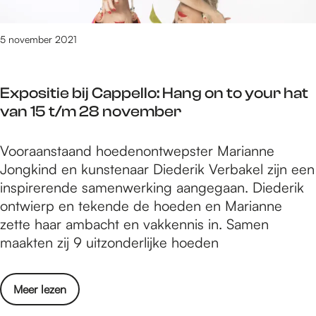
t
r
t
o
t
r
5 november 2021
'
g
K
a
e
Expositie bij Cappello: Hang on to your hat
n
r
van 15 t/m 28 november
i
s
s
t
E
Vooraanstaand hoedenontwepster Marianne
e
e
x
Jongkind en kunstenaar Diederik Verbakel zijn een
e
x
p
inspirerende samenwerking aangegaan. Diederik
r
p
o
ontwierp en tekende de hoeden en Marianne
t
o
s
zette haar ambacht en vakkennis in. Samen
'
a
i
maakten zij 9 uitzonderlijke hoeden
K
t
t
e
H
i
r
o
o
Meer lezen
e
s
m
v
b
t