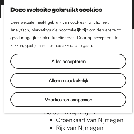
Nijmegen-Zuid
Nijmegen-Nieuw-West
Deze website gebruikt cookies
Z
K
Nijmegen-Oud-West
o
a
M
Deze website maakt gebruik van cookies (Functioneel,
Dukenburg
e
a
Analytisch, Marketing) die noodzakelijk zijn om de website zo
e
Lindenholt
G
k
r
goed mogelijk te laten functioneren. Door op accepteren te
n
e
t
klikken, geef je aan hiermee akkoord te gaan.
Historie
u
n
De oudste stad van
a
Alles accepteren
Nederland
Historische tijdlijn
n
Romeinse Limes
Alleen noodzakelijk
Vrede van Nijmegen
Penning
a
Voorkeuren aanpassen
Natuur in Nijmegen
Groenkaart van Nijmegen
a
Rijk van Nijmegen