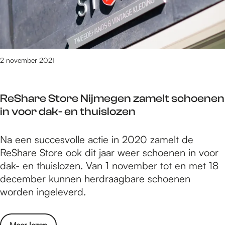
t
r
2
o
…
h
8
t
l
a
n
s
i
t
o
t
g
v
v
e
2 november 2021
t
a
e
e
i
n
m
i
n
1
b
ReShare Store Nijmegen zamelt schoenen
o
d
5
e
in voor dak- en thuislozen
o
e
t
r
i
M
/
R
Na een succesvolle actie in 2020 zamelt de
t
u
m
e
ReShare Store ook dit jaar weer schoenen in voor
…
s
2
S
dak- en thuislozen. Van 1 november tot en met 18
l
e
8
h
december kunnen herdraagbare schoenen
i
u
n
a
worden ingeleverd.
g
m
o
r
t
w
v
e
i
i
e
o