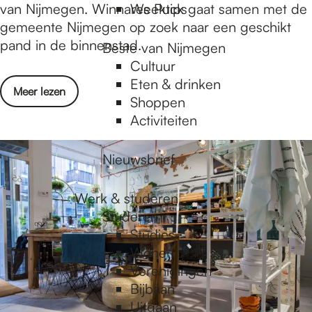
e
k
van Nijmegen. Winnares Puck gaat samen met de
Weektips
n
(
gemeente Nijmegen op zoek naar een geschikt
2
pand in de binnenstad.
Beste van Nijmegen
7
Cultuur
)
Eten & drinken
o
Meer lezen
v
Shoppen
v
a
Activiteiten
e
n
r
R
Nieuwsbrief
P
e
u
•
Werk & studeren
c
T
Studeren
k
a
Studies
(
l
Wonen
2
e
Verenigingen
7
w
Bijbaan
)
i
Uitgaan
v