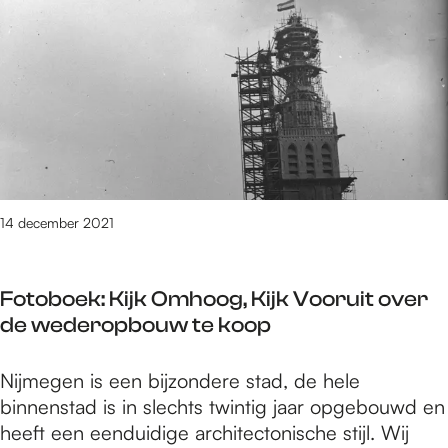
k
e
o
s
o
l
p
o
l
y
o
a
k
a
a
l
a
,
14 december 2021
l
k
e
o
n
Fotoboek: Kijk Omhoog, Kijk Vooruit over
o
o
de wederopbouw te koop
p
n
l
t
F
Nijmegen is een bijzondere stad, de hele
o
v
o
binnenstad is in slechts twintig jaar opgebouwd en
k
a
t
heeft een eenduidige architectonische stijl. Wij
a
n