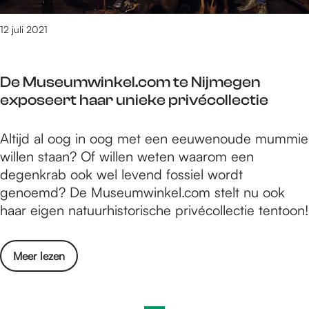
k
a
e
k
12 juli 2021
N
t
i
e
j
De Museumwinkel.com te Nijmegen
r
m
exposeert haar unieke privécollectie
i
e
s
e
D
Altijd al oog in oog met een eeuwenoude mummie
t
g
e
willen staan? Of willen weten waarom een
i
s
M
degenkrab ook wel levend fossiel wordt
e
e
u
genoemd? De Museumwinkel.com stelt nu ook
k
k
s
haar eigen natuurhistorische privécollectie tentoon!
e
o
e
N
ff
u
i
i
o
Meer lezen
m
j
e
v
w
m
:
e
i
e
G