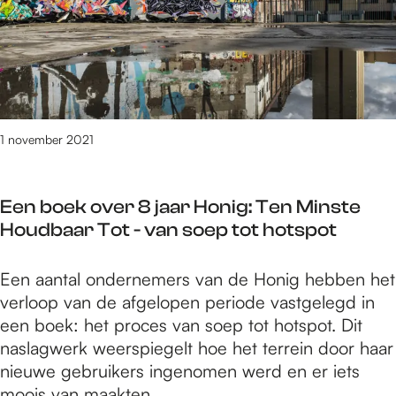
e
o
n
k
f
d
e
-
e
e
n
e
e
s
i
n
n
h
n
t
e
o
v
h
c
1 november 2021
w
o
u
h
i
o
i
t
n
r
s
Een boek over 8 jaar Honig: Ten Minste
e
d
d
l
Houdbaar Tot - van soep tot hotspot
m
e
a
o
o
M
k
z
E
Een aantal ondernemers van de Honig hebben het
d
a
-
e
e
verloop van de afgelopen periode vastgelegd in
e
r
e
n
n
een boek: het proces van soep tot hotspot. Dit
s
i
n
b
naslagwerk weerspiegelt hoe het terrein door haar
h
k
t
o
nieuwe gebruikers ingenomen werd en er iets
o
e
h
e
moois van maakten.
w