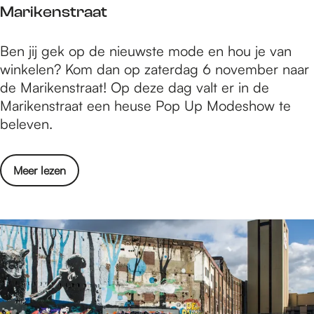
l
o
n
Marikenstraat
j
t
m
!
m
s
i
B
Ben jij gek op de nieuwste mode en hou je van
e
c
n
e
winkelen? Kom dan op zaterdag 6 november naar
g
h
N
l
de Marikenstraat! Op deze dag valt er in de
e
o
i
e
Marikenstraat een heuse Pop Up Modeshow te
n
e
j
e
beleven.
z
n
m
f
a
e
e
e
m
n
g
o
Meer lezen
e
e
i
e
v
n
l
n
n
e
e
t
v
!
r
c
s
o
B
h
c
o
e
t
h
r
l
e
o
d
e
m
e
a