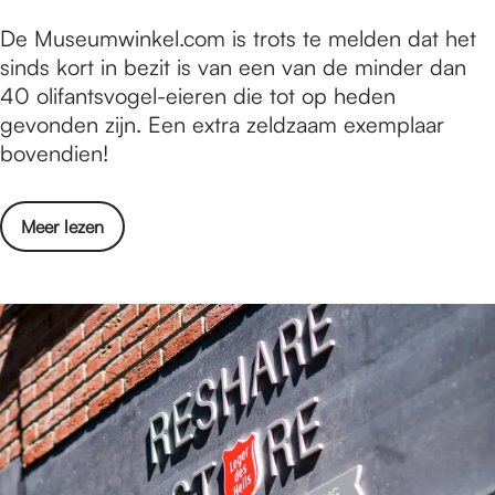
p
t
H
De Museumwinkel.com is trots te melden dat het
e
o
e
sinds kort in bezit is van een van de minder dan
l
y
t
40 olifantsvogel-eieren die tot op heden
l
o
g
gevonden zijn. Een extra zeldzaam exemplaar
o
u
r
bovendien!
:
r
o
H
h
o
a
a
o
Meer lezen
t
n
t
v
s
g
v
e
t
o
a
r
e
n
n
H
e
t
1
e
i
o
5
t
o
y
t
g
o
o
/
r
i
u
m
o