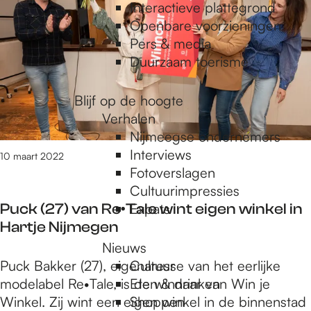
e
/
Interactieve plattegrond
m
Openbare voorzieningen
3
Pers & media
p
0
Duurzaam toerisme
v
a
a
Blijf op de hoogte
n
Verhalen
3
Nijmeegse ondernemers
g
2
Interviews
10 maart 2022
r
Fotoverslagen
e
Cultuurimpressies
e
s
Puck (27) van Re•Tale wint eigen winkel in
Expats
u
Hartje Nijmegen
l
Nieuws
t
P
Puck Bakker (27), eigenaresse van het eerlijke
Cultuur
a
u
modelabel Re•Tale, is de winnaar van Win je
Eten & drinken
t
c
Winkel. Zij wint een eigen winkel in de binnenstad
Shoppen