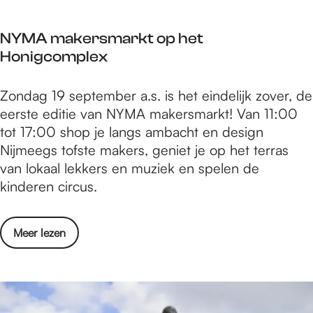
8
e
j
n
NYMA makersmarkt op het
a
M
Honigcomplex
a
i
r
n
N
Zondag 19 september a.s. is het eindelijk zover, de
H
s
Y
eerste editie van NYMA makersmarkt! Van 11:00
o
t
M
tot 17:00 shop je langs ambacht en design
n
e
A
Nijmeegs tofste makers, geniet je op het terras
i
H
m
van lokaal lekkers en muziek en spelen de
g
o
a
kinderen circus.
:
u
k
T
d
e
e
b
o
Meer lezen
r
n
a
v
s
M
a
e
m
i
r
r
a
n
T
N
r
s