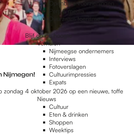
Openbare voorzieningen
Pers & media
Duurzaam toerisme
Blijf op de hoogte
Verhalen
Nijmeegse ondernemers
Interviews
Fotoverslagen
n Nijmegen!
Cultuurimpressies
Expats
 op zondag 4 oktober 2026 op een nieuwe, toffe
Nieuws
Cultuur
Eten & drinken
Shoppen
Weektips