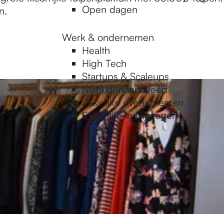
Open dagen
n.
Werk & ondernemen
Health
High Tech
Startups & Scaleups
Nijmegen innoveert
Zakelijke evenementen
Expat life in Nijmegen