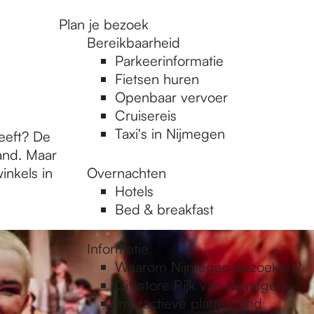
Plan je bezoek
Bereikbaarheid
Parkeerinformatie
Fietsen huren
Openbaar vervoer
Cruisereis
Taxi's in Nijmegen
eeft? De
land. Maar
inkels in
Overnachten
Hotels
Bed & breakfast
Informatie
Waarom Nijmegen bezoeken?
Citystore Rijk van Nijmegen
Interactieve plattegrond