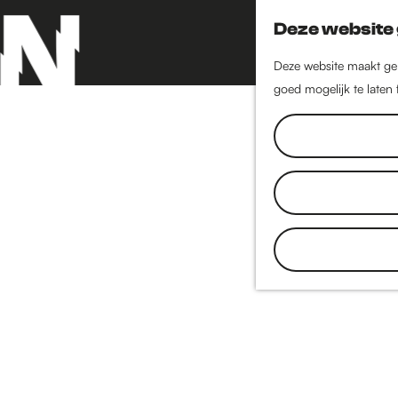
Deze website 
Deze website maakt geb
goed mogelijk te laten
G
a
n
a
a