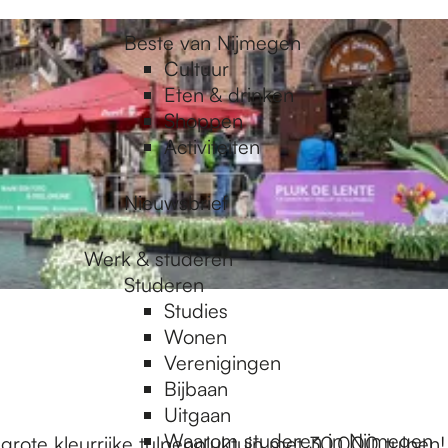
Beste van Nijmegen
Cultuur
Eten & drinken
Shoppen
Activiteiten
Nieuwsbrief
Werk & studeren
Studeren
Studies
Wonen
Verenigingen
Bijbaan
Uitgaan
Waarom studeren in Nijmegen
rote kleurrijke tulpenpluktuin met 30.000 tulpen!