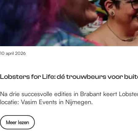
e
5
v
a
p
n
3
2
a
r
10 april 2026
e
g
s
u
Lobsters for Life: dé trouwbeurs voor buit
l
e
t
L
Na drie succesvolle edities in Brabant keert Lobs
a
o
locatie: Vasim Events in Nijmegen.
t
b
e
s
n
o
Meer lezen
t
v
e