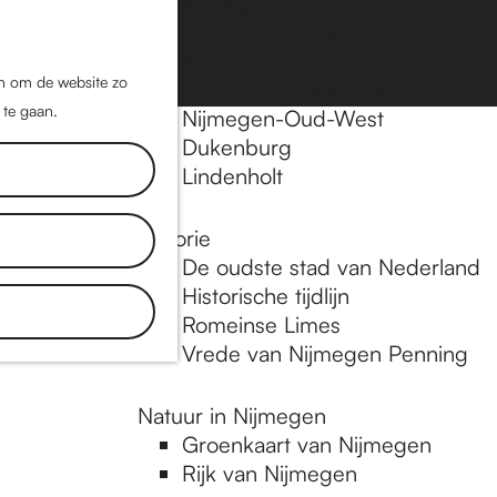
Nijmegen-Oost
Nijmegen-Midden
Z
K
Nijmegen-Zuid
o
a
M
jn om de website zo
Nijmegen-Nieuw-West
e
a
 te gaan.
e
Nijmegen-Oud-West
k
r
Dukenburg
n
e
t
Lindenholt
u
n
Historie
De oudste stad van Nederland
Historische tijdlijn
Romeinse Limes
Vrede van Nijmegen Penning
Natuur in Nijmegen
Groenkaart van Nijmegen
Rijk van Nijmegen