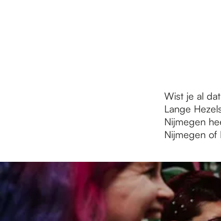
r
d
e
Wist je al d
Lange Hezelst
h
Nijmegen hee
Nijmegen of l
o
1
t
m
/
m
1