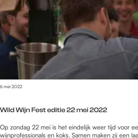
w
i
D
e
j
e
’
m
‘
A
e
n
c
g
i
h
e
e
t
n
u
e
w
r
e
t
’
u
A
6 mei 2022
i
c
n
h
g
Wild Wijn Fest editie 22 mei 2022
t
a
e
a
W
Op zondag 22 mei is het eindelijk weer tijd voor ee
r
t
i
wijnprofessionals en koks. Samen maken zij een laa
t