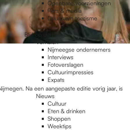
Openbare voorzieningen
Pers & media
Duurzaam toerisme
Blijf op de hoogte
Verhalen
Nijmeegse ondernemers
Interviews
Fotoverslagen
Cultuurimpressies
Expats
ijmegen. Na een aangepaste editie vorig jaar, is
Nieuws
Cultuur
Eten & drinken
Shoppen
Weektips