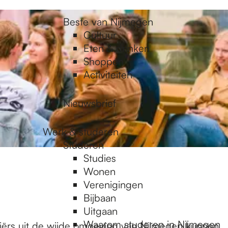
Beste van Nijmegen
Cultuur
Eten & drinken
Shoppen
Activiteiten
Nieuwsbrief
Werk & studeren
Studeren
Studies
Wonen
Verenigingen
Bijbaan
Uitgaan
Waarom studeren in Nijmegen
ndiërs uit de wijde omgeving van Nijmegen kunnen