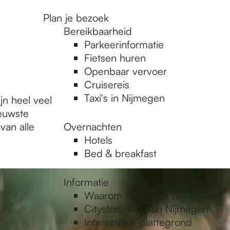
Plan je bezoek
Bereikbaarheid
Parkeerinformatie
Fietsen huren
Openbaar vervoer
Cruisereis
Taxi's in Nijmegen
jn heel veel
euwste
van alle
Overnachten
Hotels
Bed & breakfast
Informatie
Waarom Nijmegen bezoeken?
Citystore Rijk van Nijmegen
Interactieve plattegrond