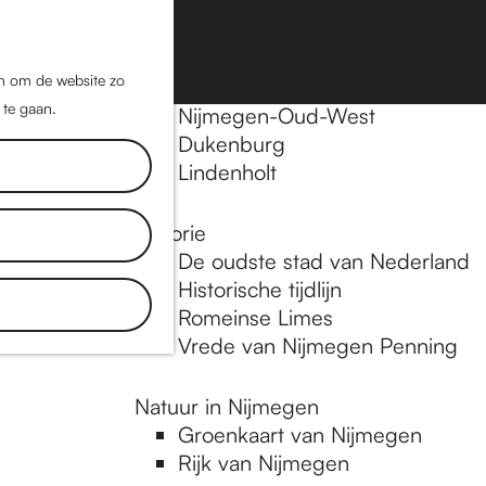
Nijmegen-Oost
Nijmegen-Midden
Z
K
Nijmegen-Zuid
o
a
M
jn om de website zo
Nijmegen-Nieuw-West
e
a
 te gaan.
e
Nijmegen-Oud-West
k
r
Dukenburg
n
e
t
Lindenholt
u
n
Historie
De oudste stad van Nederland
Historische tijdlijn
Romeinse Limes
Vrede van Nijmegen Penning
Natuur in Nijmegen
Groenkaart van Nijmegen
Rijk van Nijmegen