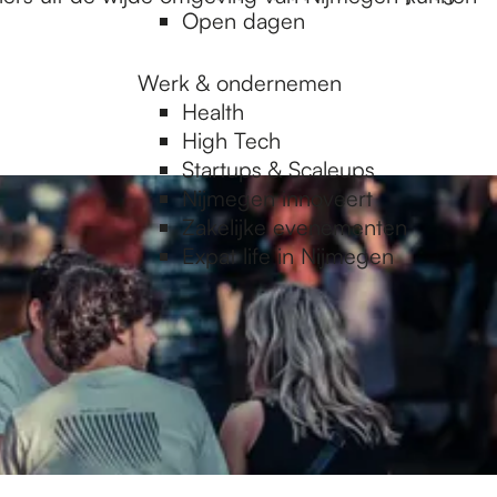
Open dagen
Werk & ondernemen
Health
High Tech
Startups & Scaleups
Nijmegen innoveert
Zakelijke evenementen
Expat life in Nijmegen