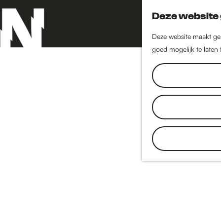
Deze website 
Deze website maakt geb
goed mogelijk te laten
G
a
n
a
a