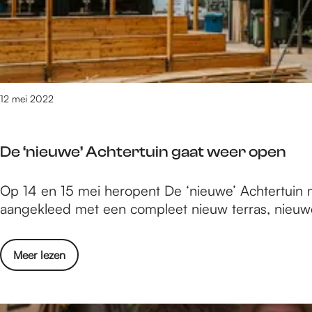
v
e
e
a
o
n
l
p
!
T
e
R
n
E
12 mei 2022
d
K
i
g
n
De ‘nieuwe’ Achtertuin gaat weer open
e
N
o
i
D
Op 14 en 15 mei heropent De ‘nieuwe’ Achtertuin m
p
j
e
aangekleed met een compleet nieuw terras, nieuwe
e
m
‘
n
e
n
d
g
o
Meer lezen
i
i
e
v
e
n
n
e
u
N
r