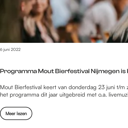
e
9
0
v
p
a
n
1
a
0
6 juni 2022
2
g
r
e
Programma Mout Bierfestival Nijmegen is
s
e
u
P
Mout Bierfestival keert van donderdag 23 juni t/m 
l
r
het programma dit jaar uitgebreid met o.a. livem
t
o
a
g
t
o
Meer lezen
r
e
v
a