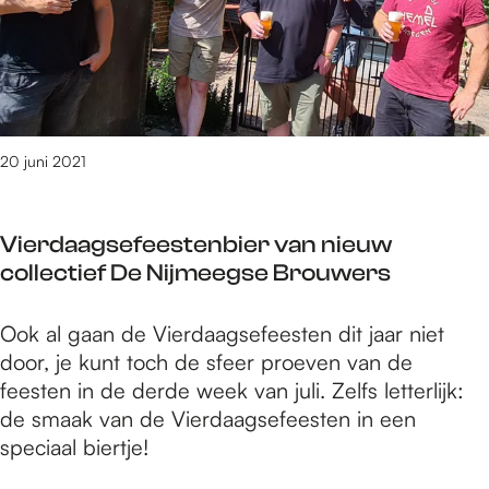
u
a
n
t
m
e
r
b
d
H
e
x
e
e
o
o
e
l
p
o
n
g
e
e
r
i
s
b
r
g
e
20 juni 2021
r
k
c
c
o
i
o
u
e
n
Vierdaagsefeestenbier van nieuw
m
l
d
g
collectief De Nijmeegse Brouwers
p
t
p
e
l
u
l
n
e
V
Ook al gaan de Vierdaagsefeesten dit jaar niet
r
a
d
x
i
door, je kunt toch de sfeer proeven van de
e
a
o
e
feesten in de derde week van juli. Zelfs letterlijk:
l
t
o
r
de smaak van de Vierdaagsefeesten in een
e
s
r
d
speciaal biertje!
b
H
a
r
u