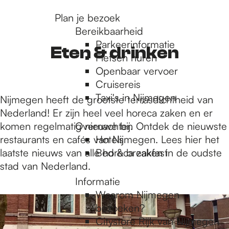
r
Plan je bezoek
Bereikbaarheid
Parkeerinformatie
d
Eten & drinken
Fietsen huren
Openbaar vervoer
Cruisereis
e
Taxi's in Nijmegen
Nijmegen heeft de grootste terrasdichtheid van
Nederland! Er zijn heel veel horeca zaken en er
h
komen regelmatig nieuwe bij. Ontdek de nieuwste
Overnachten
restaurants en cafés van Nijmegen. Lees hier het
Hotels
laatste nieuws van alle horeca zaken in de oudste
Bed & breakfast
o
stad van Nederland.
Informatie
m
9
Waarom Nijmegen
1
bezoeken?
t
Citystore Rijk van Nijmegen