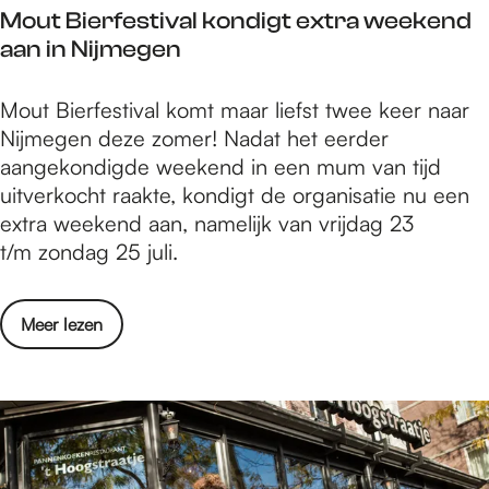
n
n
e
Mout Bierfestival kondigt extra weekend
s
n
c
u
aan in Nijmegen
t
i
e
w
e
e
e
m
M
Mout Bierfestival komt maar liefst twee keer naar
n
u
r
u
o
Nijmegen deze zomer! Nadat het eerder
b
w
t
z
u
aangekondigde weekend in een mum van tijd
i
c
e
i
t
uitverkocht raakte, kondigt de organisatie nu een
e
o
e
k
B
extra weekend aan, namelijk van vrijdag 23
r
l
n
a
i
t/m zondag 25 juli.
v
l
n
a
e
a
e
i
l
r
n
c
e
o
Meer lezen
p
f
n
t
u
v
r
e
i
i
w
e
o
s
e
e
m
r
g
t
u
f
u
M
r
i
w
D
z
o
a
v
c