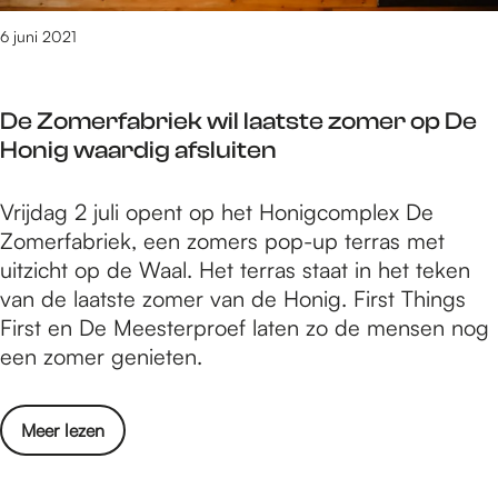
k
t
n
e
6 juni 2021
’
i
n
t
n
r
H
N
De Zomerfabriek wil laatste zomer op De
e
o
i
Honig waardig afsluiten
s
o
j
t
g
m
D
Vrijdag 2 juli opent op het Honigcomplex De
a
s
e
e
Zomerfabriek, een zomers pop-up terras met
u
t
g
Z
uitzicht op de Waal. Het terras staat in het teken
r
r
e
o
van de laatste zomer van de Honig. First Things
a
a
n
m
First en De Meesterproef laten zo de mensen nog
n
a
e
een zomer genieten.
t
t
r
’
j
f
t
e
o
Meer lezen
a
H
v
v
b
o
i
e