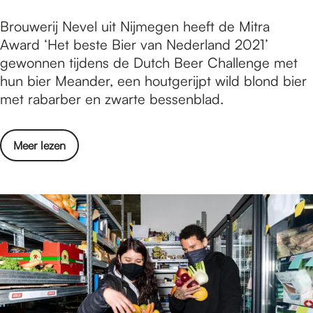
m
l
r
a
!
M
Brouwerij Nevel uit Nijmegen heeft de Mitra
l
o
r
e
Award ‘Het beste Bier van Nederland 2021’
a
p
i
a
gewonnen tijdens de Dutch Beer Challenge met
a
D
g
n
hun bier Meander, een houtgerijpt wild blond bier
t
e
j
d
met rabarber en zwarte bessenblad.
s
H
u
e
t
o
b
r
e
n
i
o
Meer lezen
v
z
i
l
v
a
o
g
e
e
n
m
w
u
r
b
e
a
m
M
r
r
a
!
e
o
o
r
a
u
p
d
n
w
D
i
d
e
e
g
e