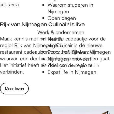
a
Waarom studeren in
l
30 juli 2021
n
Nijmegen
i
i
Open dagen
n
s
Rijk van Nijmegen Culinair is live
g
e
0
Werk & ondernemen
e
R
Maak kennis met het leukste cadeautje voor de
2
Health
r
i
regio! Rijk van Nijmegen Culinair is dé nieuwe
4
High Tech
t
j
restaurant cadeaubon voor het Rijk van Nijmegen
o
Startups & Scaleups
w
k
waarvan een deel naar lokale goede doelen gaat.
r
Nijmegen innoveert
a
v
Het initiatief heeft als doel om de regio te
g
Zakelijke evenementen
n
a
verbinden.
a
Expat life in Nijmegen
d
n
n
e
N
i
l
o
Meer lezen
i
s
i
v
j
e
n
e
m
e
g
r
e
r
i