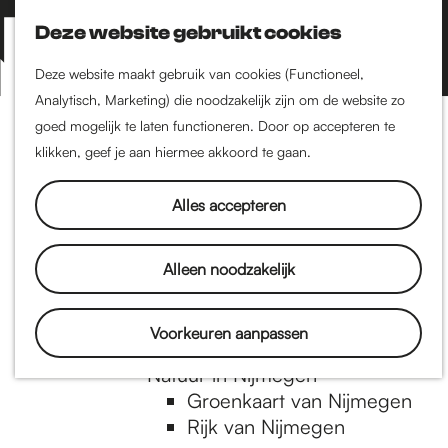
Nijmegen-Zuid
Nijmegen-Nieuw-West
Deze website gebruikt cookies
Z
K
Nijmegen-Oud-West
o
a
M
Deze website maakt gebruik van cookies (Functioneel,
Dukenburg
e
a
Analytisch, Marketing) die noodzakelijk zijn om de website zo
e
Lindenholt
G
k
r
goed mogelijk te laten functioneren. Door op accepteren te
n
e
t
klikken, geef je aan hiermee akkoord te gaan.
Historie
u
n
De oudste stad van
a
Alles accepteren
Nederland
Historische tijdlijn
n
Romeinse Limes
Alleen noodzakelijk
Vrede van Nijmegen
Penning
a
Voorkeuren aanpassen
Natuur in Nijmegen
Groenkaart van Nijmegen
a
Rijk van Nijmegen