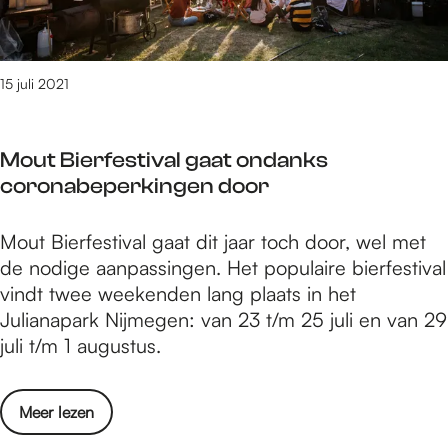
i
f
j
é
N
i
e
15 juli 2021
n
v
d
e
e
Mout Bierfestival gaat ondanks
l
B
coronabeperkingen door
e
l
n
a
M
Mout Bierfestival gaat dit jaar toch door, wel met
C
a
o
de nodige aanpassingen. Het populaire bierfestival
a
u
u
vindt twee weekenden lang plaats in het
f
w
t
Julianapark Nijmegen: van 23 t/m 25 juli en van 29
é
e
B
juli t/m 1 augustus.
i
H
i
n
a
e
d
n
o
Meer lezen
r
e
d
v