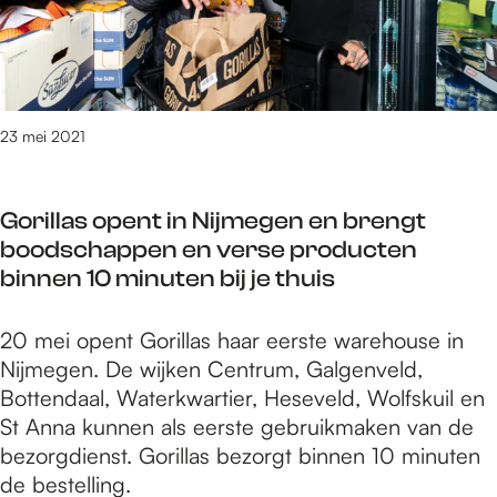
r
H
a
r
i
o
f
v
j
n
s
a
N
i
l
n
e
g
u
b
23 mei 2021
v
w
i
r
e
a
t
o
l
a
e
Gorillas opent in Nijmegen en brengt
u
u
r
n
boodschappen en verse producten
w
i
d
binnen 10 minuten bij je thuis
e
t
i
r
N
g
G
20 mei opent Gorillas haar eerste warehouse in
i
i
a
o
Nijmegen. De wijken Centrum, Galgenveld,
j
j
f
r
Bottendaal, Waterkwartier, Heseveld, Wolfskuil en
N
m
s
i
St Anna kunnen als eerste gebruikmaken van de
e
e
l
l
bezorgdienst. Gorillas bezorgt binnen 10 minuten
v
g
u
l
de bestelling.
e
e
i