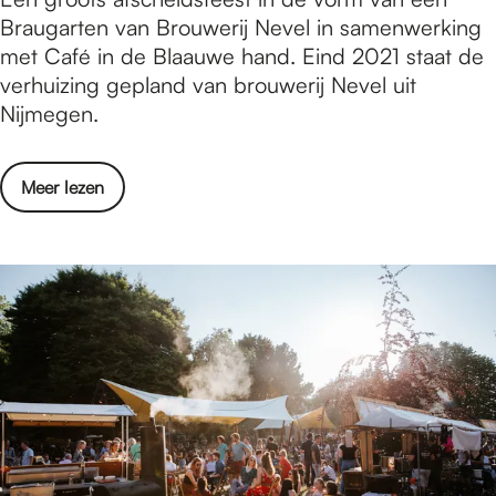
g
r
Braugarten van Brouwerij Nevel in samenwerking
i
e
o
met Café in de Blaauwe hand. Eind 2021 staat de
n
n
u
verhuizing gepland van brouwerij Nevel uit
a
K
w
Nijmegen.
i
w
e
r
a
r
i
r
o
Meer lezen
i
s
t
v
j
l
i
e
N
i
e
r
e
v
r
B
v
e
r
e
o
l
u
e
w
n
e
C
r
a