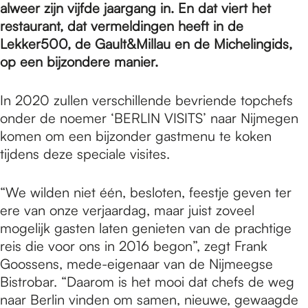
e
alweer zijn vijfde jaargang in. En dat viert het
restaurant, dat vermeldingen heeft in de
Lekker500, de Gault&Millau en de Michelingids,
p
op een bijzondere manier.
a
In 2020 zullen verschillende bevriende topchefs
onder de noemer ‘BERLIN VISITS’ naar Nijmegen
komen om een bijzonder gastmenu te koken
g
tijdens deze speciale visites.
e
“We wilden niet één, besloten, feestje geven ter
ere van onze verjaardag, maar juist zoveel
mogelijk gasten laten genieten van de prachtige
reis die voor ons in 2016 begon”, zegt Frank
Goossens, mede-eigenaar van de Nijmeegse
Bistrobar. “Daarom is het mooi dat chefs de weg
naar Berlin vinden om samen, nieuwe, gewaagde