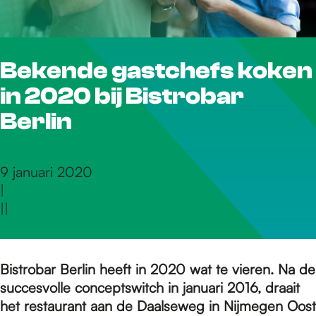
r
Bekende gastchefs koken
d
in 2020 bij Bistrobar
e
Berlin
h
9 januari 2020
|
|
|
o
m
Bistrobar Berlin heeft in 2020 wat te vieren. Na de
succesvolle conceptswitch in januari 2016, draait
het restaurant aan de Daalseweg in Nijmegen Oost