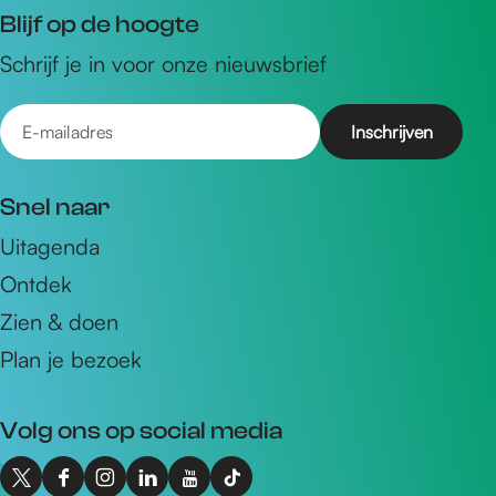
Blijf op de hoogte
Schrijf je in voor onze nieuwsbrief
E
-
m
Snel naar
a
Uitagenda
i
Ontdek
l
a
Zien & doen
d
Plan je bezoek
r
e
Volg ons op social media
s
X
F
I
L
Y
T