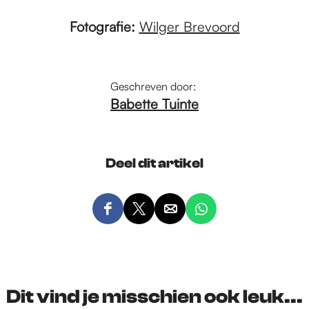
Fotografie:
Wilger Brevoord
Geschreven door:
Babette Tuinte
Deel dit artikel
D
D
D
D
e
e
e
e
e
e
e
e
l
l
l
l
d
d
d
d
Dit vind je misschien ook leuk...
e
e
e
e