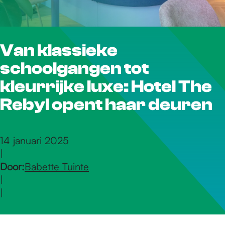
r
Van klassieke
d
schoolgangen tot
e
kleurrijke luxe: Hotel The
Rebyl opent haar deuren
h
14 januari 2025
|
o
Door:
Babette Tuinte
|
m
|