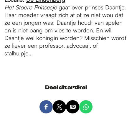
Het Stoere Prinsesje
gaat over prinses Daantje.
Haar moeder vraagt zich af of ze niet wou dat
ze een jongen was: Daantje houdt van spelen
en is niet bang om vies te worden. En wil
Daantje wel koningin worden? Misschien wordt
ze liever een professor, advocaat, of
stalhulpje...
Deel dit artikel
D
D
D
D
e
e
e
e
e
e
e
e