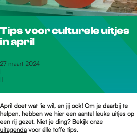
r
Tips voor culturele uitjes
d
in april
e
27 maart 2024
|
h
|
|
o
April doet wat 'ie wil, en jij ook! Om je daarbij te
helpen, hebben we hier een aantal leuke uitjes op
m
een rij gezet. Niet je ding? Bekijk onze
uitagenda
voor álle toffe tips.