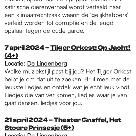
satirische dierenverhaal wordt vertaald naar
een klimaatrechtzaak waarin de ‘gelijkhebbers’
verleid worden tot corruptie en de jeugd
opstaat tegen de oude garde.
7 april 2024 –
T
ijger Orkest: Op Jacht!
(4+)
Locatie:
De Lindenberg
Welke muziekstijl past bij jou? Het Tijger Orkest
helpt je om dat uit te zoeken! Brul mee met de
leukste liedjes en ontdek wat je écht leuk vindt.
Liedjes die van ver komen, liedjes waar je van
gaat dansen, liedjes voor jou.
21 april 2024 –
Theater Gnaffel, Het
Stoere Prinsesje (5+)
Locatie:
De Lindenberg