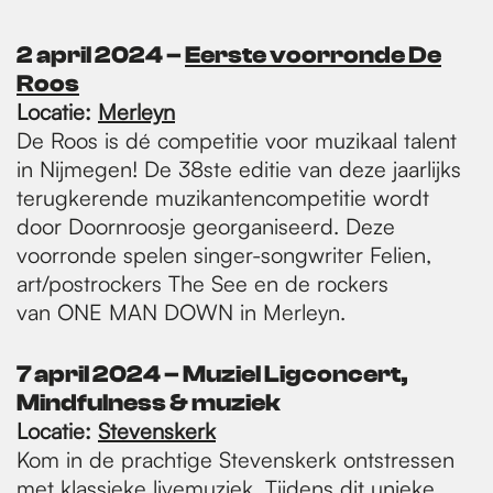
2 april 2024
–
E
erste voorronde De
Roos
Locatie:
Merleyn
De Roos is dé competitie voor muzikaal talent
in Nijmegen! De 38ste editie van deze jaarlijks
terugkerende muzikantencompetitie wordt
door Doornroosje georganiseerd. Deze
voorronde spelen singer-songwriter Felien,
art/postrockers The See en de rockers
van ONE MAN DOWN in Merleyn.
7 april 2024​ – Muziel Ligconcert,
Mindfulness & muziek
Locatie:
Stevenskerk
Kom in de prachtige Stevenskerk ontstressen
met klassieke livemuziek. Tijdens dit unieke