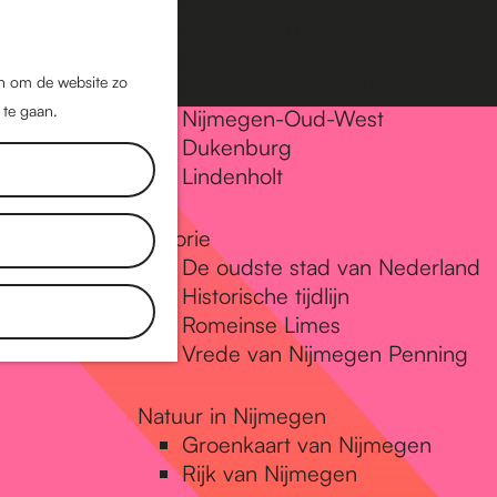
Nijmegen-Oost
Nijmegen-Midden
Z
K
Nijmegen-Zuid
o
a
M
jn om de website zo
Nijmegen-Nieuw-West
e
a
 te gaan.
e
Nijmegen-Oud-West
k
r
Dukenburg
n
e
t
Lindenholt
u
n
Historie
De oudste stad van Nederland
Historische tijdlijn
Romeinse Limes
Vrede van Nijmegen Penning
Natuur in Nijmegen
Groenkaart van Nijmegen
Rijk van Nijmegen