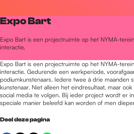
r
Expo Bart
d
Expo Bart is een projectruimte op het NYMA-terein
interactie.
e
Expo Bart is een projectruimte op het NYMA-terein
h
interactie. Gedurende een werkperiode, voorafgaa
podiumkunstenaars. Iedere twee á drie maanden sta
kunstenaar. Niet alleen het eindresultaat, maar oo
o
social media te volgen. Bij ieder project wordt 
speciale manier beleefd kan worden of men dieper
m
Deel deze pagina