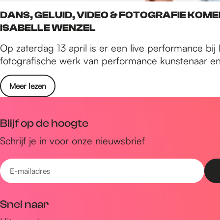
DANS, GELUID, VIDEO & FOTOGRAFIE KOM
ISABELLE WENZEL
Op zaterdag 13 april is er een live performance bi
fotografische werk van performance kunstenaar en 
Meer lezen
Blijf op de hoogte
Schrijf je in voor onze nieuwsbrief
E
-
m
Snel naar
a