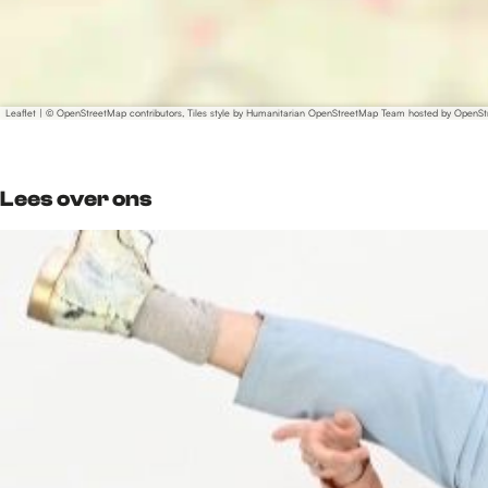
Leaflet
|
© OpenStreetMap contributors, Tiles style by Humanitarian OpenStreetMap Team hosted by OpenS
Lees over ons