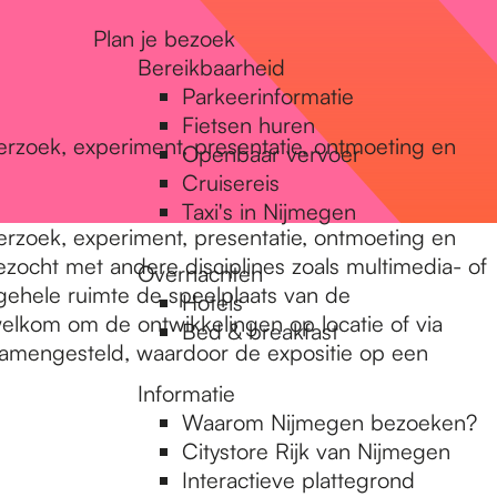
Plan je bezoek
Bereikbaarheid
Parkeerinformatie
Fietsen huren
rzoek, experiment, presentatie, ontmoeting en
Openbaar vervoer
Cruisereis
Taxi's in Nijmegen
rzoek, experiment, presentatie, ontmoeting en
ocht met andere disciplines zoals multimedia- of
Overnachten
 gehele ruimte de speelplaats van de
Hotels
welkom om de ontwikkelingen op locatie of via
Bed & breakfast
 samengesteld, waardoor de expositie op een
Informatie
Waarom Nijmegen bezoeken?
Citystore Rijk van Nijmegen
Interactieve plattegrond