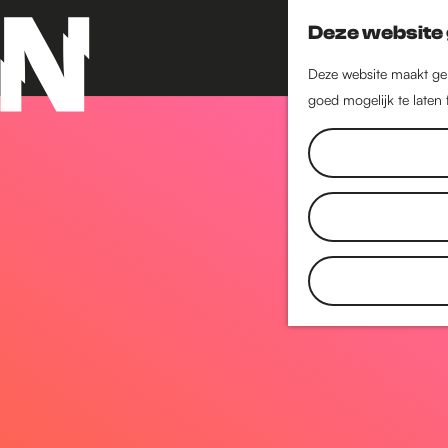
Deze website 
Deze website maakt geb
goed mogelijk te laten
G
a
n
a
a