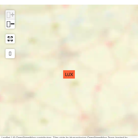
+
−
LUX
Leaflet
|
© OpenStreetMap contributors, Tiles style by Humanitarian OpenStreetMap Team hosted by