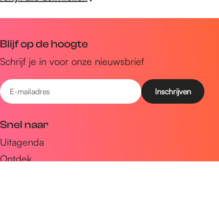
Blijf op de hoogte
Schrijf je in voor onze nieuwsbrief
E
-
m
Snel naar
a
Uitagenda
i
Ontdek
l
a
Zien & doen
d
Plan je bezoek
r
e