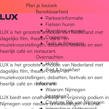
Plan je bezoek
r
Bereikbaarheid
LUX
Parkeerinformatie
d
Fietsen huren
Openbaar vervoer
LUX is het grootste arthouse van Nederland met
Cruisereis
dagelijks film, theater-, dans- en
e
Taxi's in Nijmegen
muziekvoorstellingen, debatten, festivals en een
heerlijk café en restaurant.
Overnachten
h
Hotels
LUX is het grootste arthouse van Nederland met
Bed & breakfast
dagelijks film, theater-, dans- en
o
muziekvoorstellingen, debatten, festivals en een
Informatie
heerlijk café en restaurant.
Waarom Nijmegen
m
bezoeken?
LUX biedt een onafhankelijk en vrijzinnig podium in
Citystore Rijk van Nijmegen
Nijmegen voor nieuwe ontwikkelingen in kunst,
Interactieve plattegrond