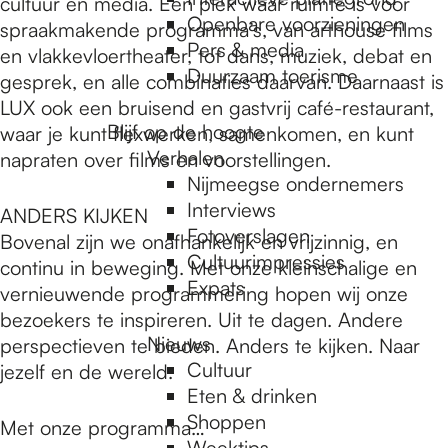
e
cultuur en media. Een plek waar ruimte is voor
Openbare voorzieningen
spraakmakende programma’s, van arthouse films
Pers & media
en vlakkevloertheater, tot dans, muziek, debat en
p
Duurzaam toerisme
gesprek, en alle combinaties daarvan. Daarnaast is
LUX ook een bruisend en gastvrij café-restaurant,
Blijf op de hoogte
waar je kunt flexwerken, samenkomen, en kunt
a
Verhalen
napraten over films en voorstellingen.
Nijmeegse ondernemers
g
Interviews
ANDERS KIJKEN
Fotoverslagen
Bovenal zijn we onafhankelijk en vrijzinnig, en
Cultuurimpressies
continu in beweging. Met onze kleinschalige en
e
Expats
vernieuwende programmering hopen wij onze
bezoekers te inspireren. Uit te dagen. Andere
Nieuws
perspectieven te bieden. Anders te kijken. Naar
Cultuur
jezelf en de wereld.
Eten & drinken
Shoppen
Met onze programma…
Weektips