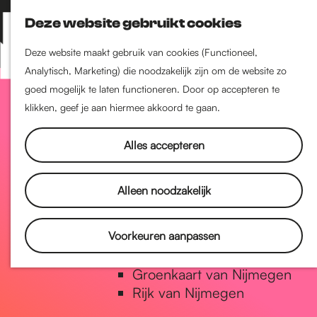
Nijmegen-Zuid
Deze website gebruikt cookies
Nijmegen-Nieuw-West
Z
K
Nijmegen-Oud-West
o
a
M
Deze website maakt gebruik van cookies (Functioneel,
Dukenburg
e
a
Analytisch, Marketing) die noodzakelijk zijn om de website zo
e
Lindenholt
G
k
r
goed mogelijk te laten functioneren. Door op accepteren te
n
e
t
klikken, geef je aan hiermee akkoord te gaan.
u
Historie
n
a
De oudste stad van
Alles accepteren
Nederland
Historische tijdlijn
n
Alleen noodzakelijk
Romeinse Limes
Vrede van Nijmegen Penning
a
Voorkeuren aanpassen
Natuur in Nijmegen
Groenkaart van Nijmegen
a
Rijk van Nijmegen