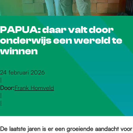
r
PAPUA: daar valt door
d
onderwijs een wereld te
e
winnen
h
24 februari 2026
|
Door:
Frank Homveld
o
|
|
m
De laatste jaren is er een groeiende aandacht voor