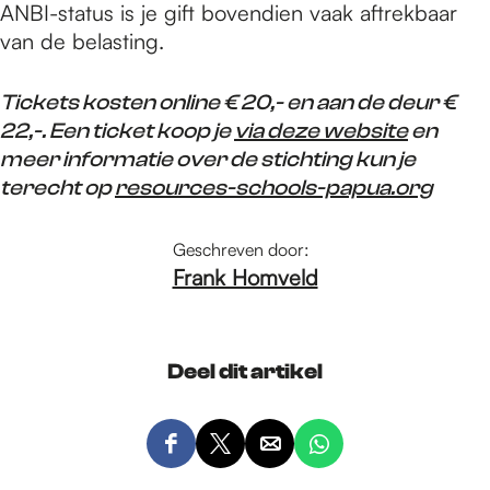
ANBI-status is je gift bovendien vaak aftrekbaar
van de belasting.
Tickets kosten online € 20,- en aan de deur €
22,-. Een ticket koop je
via deze website
en
meer informatie over de stichting kun je
terecht op
resources-schools-papua.org
Geschreven door:
Frank Homveld
Deel dit artikel
D
D
D
D
e
e
e
e