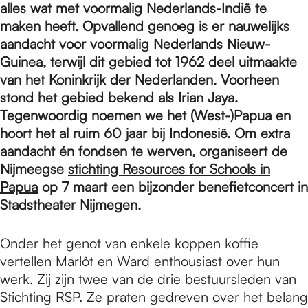
e
alles wat met voormalig Nederlands-Indië te
maken heeft. Opvallend genoeg is er nauwelijks
aandacht voor voormalig Nederlands Nieuw-
p
Guinea, terwijl dit gebied tot 1962 deel uitmaakte
van het Koninkrijk der Nederlanden. Voorheen
a
stond het gebied bekend als Irian Jaya.
Tegenwoordig noemen we het (West-)Papua en
hoort het al ruim 60 jaar bij Indonesië. Om extra
g
aandacht én fondsen te werven, organiseert de
Nijmeegse
stichting Resources for Schools in
Papua
op 7 maart een bijzonder benefietconcert in
e
Stadstheater Nijmegen.
Onder het genot van enkele koppen koffie
vertellen Marlôt en Ward enthousiast over hun
werk. Zij zijn twee van de drie bestuursleden van
Stichting RSP. Ze praten gedreven over het belang