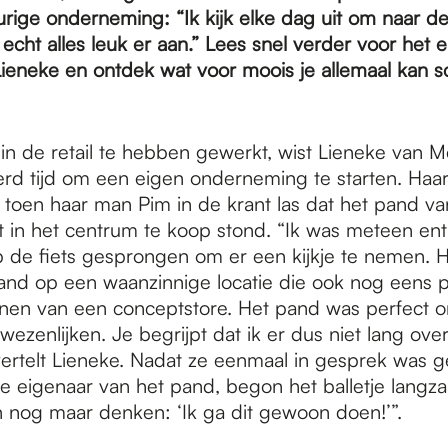
urige onderneming: “Ik kijk elke dag uit om naar de
 echt alles leuk er aan.” Lees snel verder voor het 
Lieneke en ontdek wat voor moois je allemaal kan s
 in de retail te hebben gewerkt, wist Lieneke van M
erd tijd om een eigen onderneming te starten. Ha
 toen haar man Pim in de krant las dat het pand va
t in het centrum te koop stond. “Ik was meteen ent
p de fiets gesprongen om er een kijkje te nemen. H
nd op een waanzinnige locatie die ook nog eens pe
nen van een conceptstore. Het pand was perfect 
ezenlijken. Je begrijpt dat ik er dus niet lang ove
vertelt Lieneke. Nadat ze eenmaal in gesprek was 
e eigenaar van het pand, begon het balletje langza
en nog maar denken: ‘Ik ga dit gewoon doen!’”.