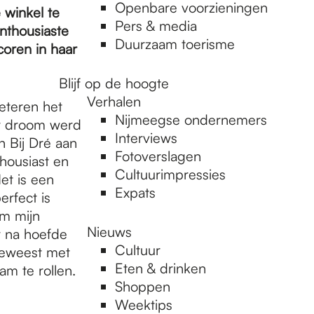
Openbare voorzieningen
 winkel te
Pers & media
enthousiaste
Duurzaam toerisme
coren in haar
Blijf op de hoogte
Verhalen
eteren het
Nijmeegse ondernemers
ar droom werd
Interviews
n Bij Dré aan
Fotoverslagen
housiast en
Cultuurimpressies
et is een
Expats
rfect is
om mijn
Nieuws
r na hoefde
Cultuur
geweest met
Eten & drinken
am te rollen.
Shoppen
Weektips