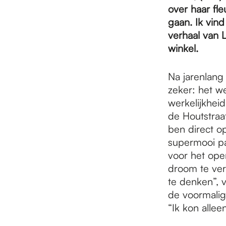
e
over haar fle
gaan. Ik vind
p
verhaal van 
winkel.
a
Na jarenlang
zeker: het w
werkelijkheid
g
de Houtstraa
ben direct o
e
supermooi pa
voor het ope
droom te verw
te denken”, 
de voormalig
“Ik kon alle