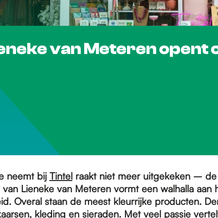
ieneke van Meteren opent 
je neemt bij
Tintel
raakt niet meer uitgekeken – de
 van Lieneke van Meteren vormt een walhalla aan h
eid. Overal staan de meest kleurrijke producten. D
kaarsen, kleding en sieraden. Met veel passie verte