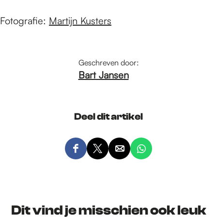
Fotografie:
Martijn Kusters
Geschreven door:
Bart Jansen
Deel dit artikel
D
D
D
D
e
e
e
e
e
e
e
e
l
l
l
l
d
d
d
d
Dit vind je misschien ook leuk
e
e
e
e