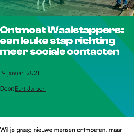
r
Ontmoet Waalstappers:
d
een leuke stap richting
e
meer sociale contacten
h
19 januari 2021
|
Door:
Bart Jansen
o
|
|
m
Wil je graag nieuwe mensen ontmoeten, maar