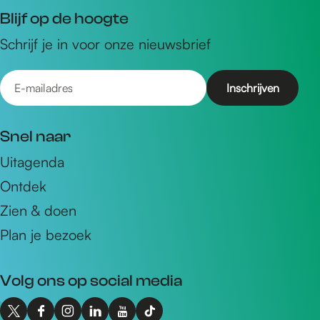
Blijf op de hoogte
Schrijf je in voor onze nieuwsbrief
E
-
m
Snel naar
a
Uitagenda
i
Ontdek
l
a
Zien & doen
d
Plan je bezoek
r
e
Volg ons op social media
s
X
F
I
L
Y
T