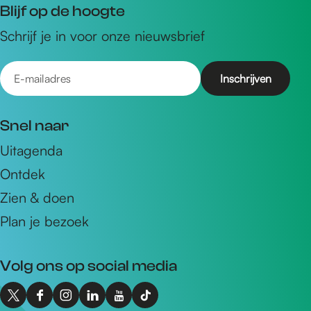
Blijf op de hoogte
Schrijf je in voor onze nieuwsbrief
E
-
m
Snel naar
a
Uitagenda
i
Ontdek
l
a
Zien & doen
d
Plan je bezoek
r
e
Volg ons op social media
s
X
F
I
L
Y
T