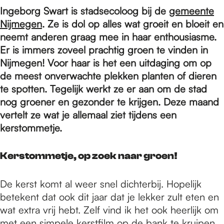
e
Ingeborg Swart is stadsecoloog bij de
gemeente
Nijmegen
. Ze is dol op alles wat groeit en bloeit en
p
neemt anderen graag mee in haar enthousiasme.
Er is immers zoveel prachtig groen te vinden in
Nijmegen! Voor haar is het een uitdaging om op
a
de meest onverwachte plekken planten of dieren
te spotten. Tegelijk werkt ze er aan om de stad
nog groener en gezonder te krijgen. Deze maand
g
vertelt ze wat je allemaal ziet tijdens een
kerstommetje.
e
Kerstommetje, op zoek naar groen!
De kerst komt al weer snel dichterbij. Hopelijk
betekent dat ook dit jaar dat je lekker zult eten en
wat extra vrij hebt. Zelf vind ik het ook heerlijk om
met een simpele kerstfilm op de bank te kruipen.