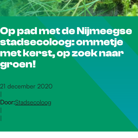
r
Op pad met de Nijmeegse
d
stadsecoloog: ommetje
e
met kerst, op zoek naar
groen!
h
21 december 2020
|
o
Door:
Stadsecoloog
|
m
|