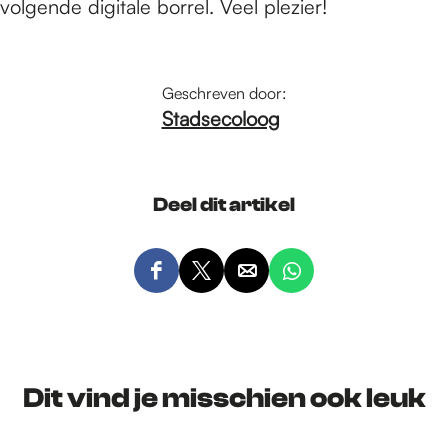
volgende digitale borrel. Veel plezier!
Geschreven door:
Stadsecoloog
Deel dit artikel
D
D
D
D
e
e
e
e
e
e
e
e
l
l
l
l
d
d
d
d
Dit vind je misschien ook leuk
e
e
e
e
z
z
z
z