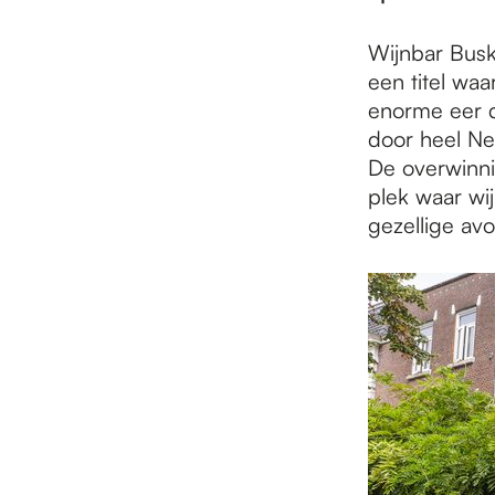
e
Wijnbar Busk
p
een titel waa
enorme eer d
door heel Ne
a
De overwinni
plek waar w
gezellige avo
g
e