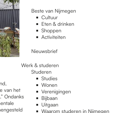
Beste van Nijmegen
Cultuur
Eten & drinken
Shoppen
Activiteiten
Nieuwsbrief
Werk & studeren
Studeren
Studies
nd,
Wonen
e van het
Verenigingen
n.” Ondanks
Bijbaan
entale
Uitgaan
amengesteld
Waarom studeren in Nijmegen