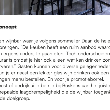
concept
en wijnbar waar je volgens sommelier Daan de hel
rengen. “De keuken heeft een ruim aanbod waardo
 ergens anders te gaan eten. Toch onderscheide
urants omdat je hier ook alleen wat kan drinken zon
erveren.” Gasten kunnen voor diverse gelegenheden
un je er naast een lekker glas wijn drinken ook een 
ngen menu bestellen. En voor je promotieborrel,
est of bedrijfsuitje ben je bij Buskens aan het juiste
bepaalde laagdrempeligheid die de wijnbar toegank
de doelgroep.