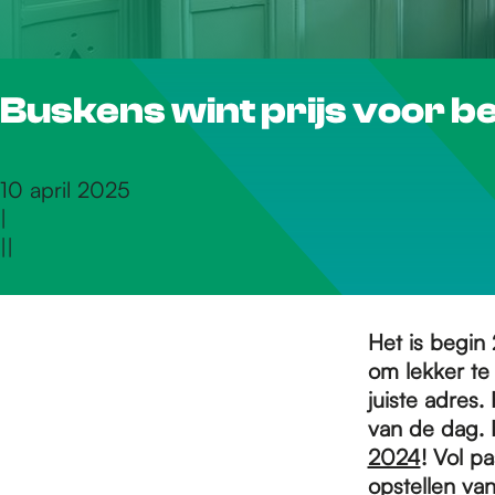
r
Buskens wint prijs voor be
d
e
10 april 2025
|
|
|
h
o
Het is begin
om lekker te
juiste adres.
m
van de dag. 
2024
! Vol p
opstellen van