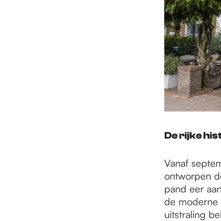
De rijke his
Vanaf septe
ontworpen do
pand eer aan
de moderne t
uitstraling 