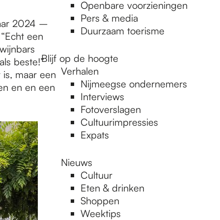
Openbare voorzieningen
Pers & media
Jaar 2024 –
Duurzaam toerisme
 “Echt een
wijnbars
Blijf op de hoogte
als beste!”
Verhalen
 is, maar een
Nijmeegse ondernemers
en en en een
Interviews
Fotoverslagen
Cultuurimpressies
Expats
Nieuws
Cultuur
Eten & drinken
Shoppen
Weektips