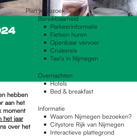
Plan je bezoek
Bereikbaarheid
Parkeerinformatie
024
Fietsen huren
Openbaar vervoer
Cruisereis
Taxi's in Nijmegen
Overnachten
Hotels
Bed & breakfast
nen hebben
r aan het
Informatie
elk moment
Waarom Nijmegen bezoeken?
 het jaar
Citystore Rijk van Nijmegen
ns over het
Interactieve plattegrond