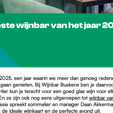
ste wijnbar van het jaar 2
 2025, een jaar waarin we meer dan genoeg rede
 gaan genieten. Bij Wijnbar Buskens ben je daarvoo
 Hier kun je terecht voor een goed glas wijn voor 
En ze zijn ook nog eens uitgeroepen tot
wijnbar van
assie spreekt sommelier en manager Daan Akkerma
 de ideale wijnkaart en de perfecte avond uit.