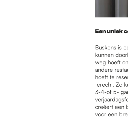
Een uniek 
Buskens is e
kunnen doorb
weg hoeft om
andere resta
hoeft te res
terecht. Zo k
3-4-of 5- ga
verjaardagsfe
creëert een 
voor een bre