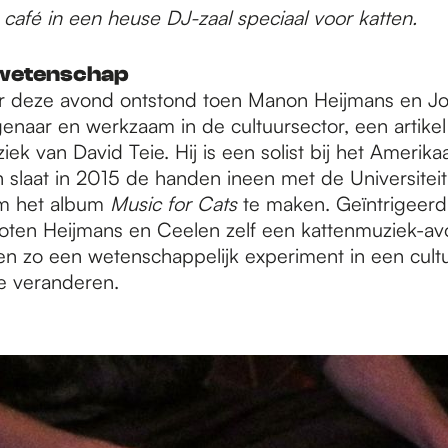
 café in een heuse DJ-zaal speciaal voor katten.
 wetenschap
r deze avond ontstond toen Manon Heijmans en Jol
enaar en werkzaam in de cultuursector, een artikel
ek van David Teie. Hij is een solist bij het Amerika
slaat in 2015 de handen ineen met de Universiteit
m het album
Music for Cats
te maken. Geïntrigeerd 
oten Heijmans en Ceelen zelf een kattenmuziek-av
en zo een wetenschappelijk experiment in een cult
e veranderen.