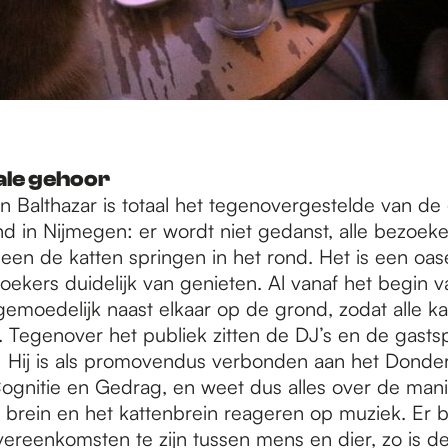
ale gehoor
 Balthazar is totaal het tegenovergestelde van de 
d in Nijmegen: er wordt niet gedanst, alle bezoeker
lleen de katten springen in het rond. Het is een oas
zoekers duidelijk van genieten. Al vanaf het begin 
 gemoedelijk naast elkaar op de grond, zodat alle k
n. Tegenover het publiek zitten de DJ’s en de gast
Hij is als promovendus verbonden aan het Donders
Cognitie en Gedrag, en weet dus alles over de man
 brein en het kattenbrein reageren op muziek. Er b
vereenkomsten te zijn tussen mens en dier, zo is 