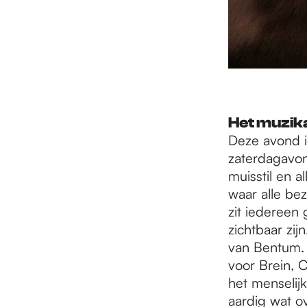
Het muzik
Deze avond in
zaterdagavon
muisstil en a
waar alle be
zit iedereen
zichtbaar zij
van Bentum. 
voor Brein, 
het menselijk
aardig wat o