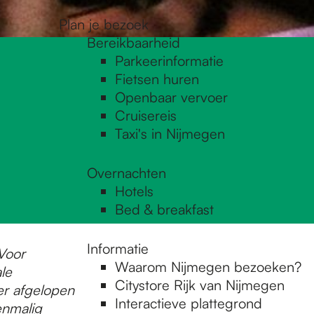
Plan je bezoek
Bereikbaarheid
Parkeerinformatie
Fietsen huren
Openbaar vervoer
Cruisereis
Taxi's in Nijmegen
Overnachten
Hotels
Bed & breakfast
Informatie
Voor
Waarom Nijmegen bezoeken?
le
Citystore Rijk van Nijmegen
er afgelopen
Interactieve plattegrond
enmalig