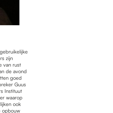
gebruikelijke
s zijn
e van rust
van de avond
atten goed
spreker Guus
 Instituut
ier waarop
lijken ook
de opbouw