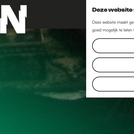
Deze website 
Deze website maakt geb
goed mogelijk te laten
G
a
n
a
a