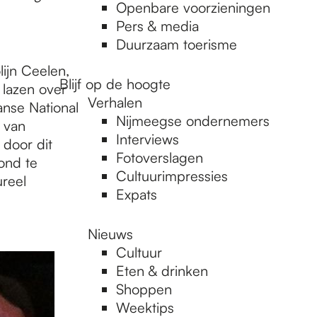
Openbare voorzieningen
Pers & media
Duurzaam toerisme
ijn Ceelen,
Blijf op de hoogte
 lazen over
Verhalen
anse National
Nijmeegse ondernemers
 van
Interviews
door dit
Fotoverslagen
ond te
Cultuurimpressies
ureel
Expats
Nieuws
Cultuur
Eten & drinken
Shoppen
Weektips