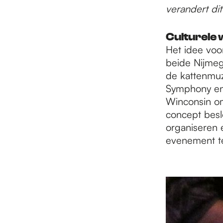
e
verandert dit
p
Culturele
Het idee voo
beide Nijmeg
a
de kattenmuzi
Symphony en 
Winconsin o
g
concept besl
organiseren 
e
evenement t