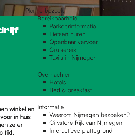
Plan je bezoek
Bereikbaarheid
Parkeerinformatie
rijf
Fietsen huren
Openbaar vervoer
Cruisereis
Taxi's in Nijmegen
Overnachten
Hotels
Bed & breakfast
Informatie
een winkel en
Waarom Nijmegen bezoeken?
oor in huis
Citystore Rijk van Nijmegen
gen ze er
Interactieve plattegrond
 tijd.