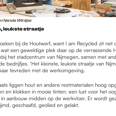
en Nanda Wintjes
, leukste straatje
zoeken bij de Houtwerf, want I am Recycled zit net
 wat een geweldige plek daar op de verrassende H
akbij het stadcentrum van Nijmegen, samen met and
e bedrijfjes. ‘Het kleinste, leukste straatje van Nij
tbaar tevreden met de werkomgeving.
aats liggen hout en andere restmaterialen hoog opg
n en klokken in mooie tinten: een lust voor het oo
s in aanbouw midden op de werkvloer. Er wordt ge
ijmd, geschaafd, geolied en gelakt.