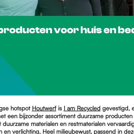
roducten voor huis en bed
egse hotspot
Houtwerf
is
I am Recycled
gevestigd, 
et een bijzonder assortiment duurzame producten v
it duurzame materialen en restmaterialen vervaardi
n en verlichting. Heel milieubewust, passend in deze