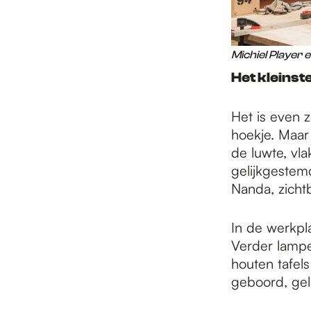
Michiel Player 
Het kleinste
Het is even 
hoekje. Maar
de luwte, vl
gelijkgestemd
Nanda, zich
In de werkpl
Verder lampe
houten tafel
geboord, gel