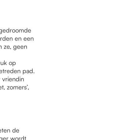
s gedroomde
orden en een
n ze, geen
ruk op
etreden pad.
 vriendin
t, zomers’,
eten de
ger wordt