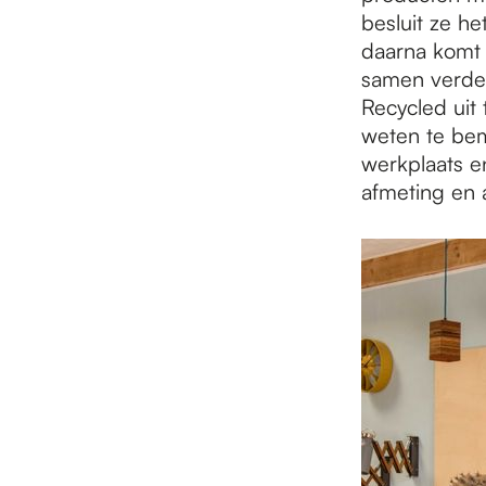
besluit ze he
daarna komt z
samen verder 
Recycled uit
weten te bem
werkplaats e
afmeting en a