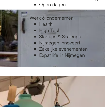
Open dagen
Werk & ondernemen
Health
High Tech
Startups & Scaleups
Nijmegen innoveert
Zakelijke evenementen
Expat life in Nijmegen