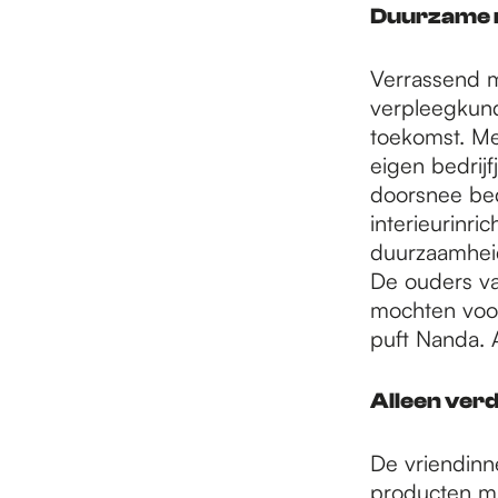
Duurzame 
Verrassend m
verpleegkund
toekomst. Me
eigen bedrijf
doorsnee bedr
interieurinri
duurzaamheid
De ouders va
mochten voor
puft Nanda. 
Alleen verd
De vriendinn
producten m