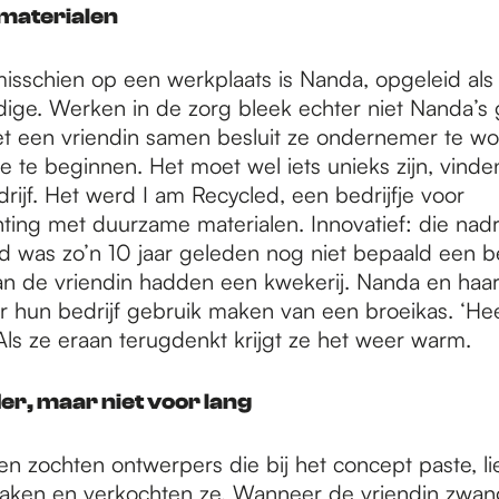
materialen
isschien op een werkplaats is Nanda, opgeleid als
ige. Werken in de zorg bleek echter niet Nanda’
t een vriendin samen besluit ze ondernemer te w
je te beginnen. Het moet wel iets unieks zijn, vinde
ijf. Het werd I am Recycled, een bedrijfje voor
chting met duurzame materialen. Innovatief: die nad
 was zo’n 10 jaar geleden nog niet bepaald een b
n de vriendin hadden een kwekerij. Nanda en haar
 hun bedrijf gebruik maken van een broeikas. ‘Hee
Als ze eraan terugdenkt krijgt ze het weer warm.
er, maar niet voor lang
en zochten ontwerpers die bij het concept paste, li
aken en verkochten ze. Wanneer de vriendin zwan