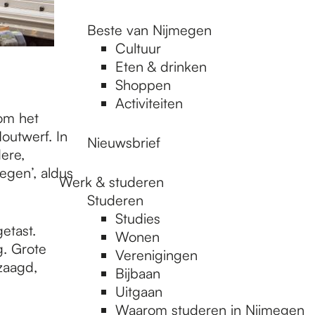
Beste van Nijmegen
Cultuur
Eten & drinken
Shoppen
Activiteiten
 om het
outwerf. In
Nieuwsbrief
ere,
megen’, aldus
Werk & studeren
Studeren
Studies
etast.
Wonen
g. Grote
Verenigingen
zaagd,
Bijbaan
Uitgaan
Waarom studeren in Nijmegen