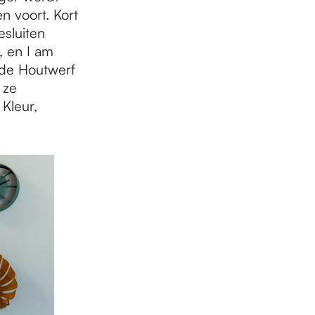
n voort. Kort
esluiten
, en I am
 de Houtwerf
 ze
Kleur,