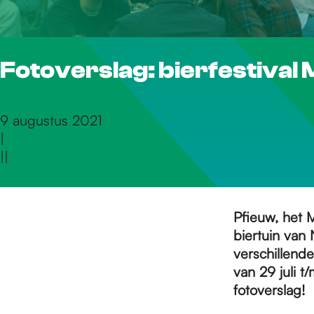
r
Fotoverslag: bierfestival 
d
e
9 augustus 2021
|
|
|
h
o
Pfieuw, het M
biertuin va
verschillende
m
van 29 juli t
fotoverslag!