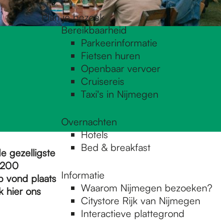
Plan je bezoek
Bereikbaarheid
Parkeerinformatie
Fietsen huren
Openbaar vervoer
Cruisereis
Taxi's in Nijmegen
Overnachten
Hotels
Bed & breakfast
e gezelligste
 200
Informatie
p vond plaats
Waarom Nijmegen bezoeken?
k hier ons
Citystore Rijk van Nijmegen
Interactieve plattegrond