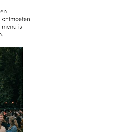
een
n ontmoeten
 menu is
n.