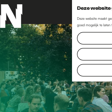
Deze website 
Deze website maakt geb
goed mogelijk te laten
G
a
n
a
a