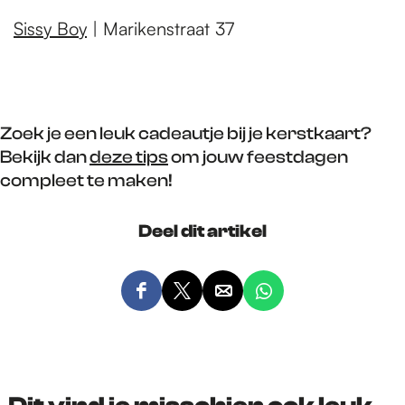
Sissy Boy
| Marikenstraat 37
Zoek je een leuk cadeautje bij je kerstkaart?
Bekijk dan
deze tips
om jouw feestdagen
compleet te maken!
Deel dit artikel
D
D
D
D
e
e
e
e
e
e
e
e
l
l
l
l
d
d
d
d