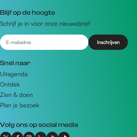
Blijf op de hoogte
Schrijf je in voor onze nieuwsbrief
E
-
m
Snel naar
a
Uitagenda
i
Ontdek
l
a
Zien & doen
d
Plan je bezoek
r
e
Volg ons op social media
s