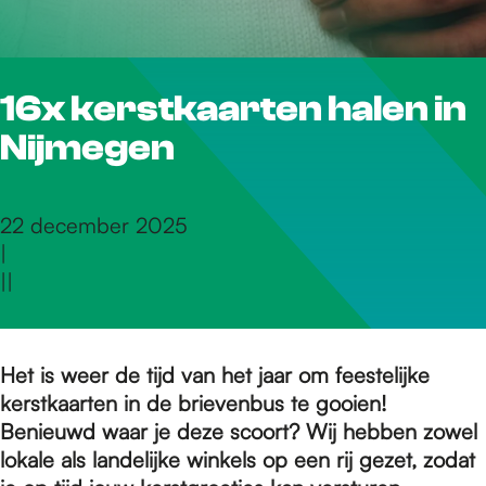
r
16x kerstkaarten halen in
d
Nijmegen
e
22 december 2025
|
h
|
|
o
Het is weer de tijd van het jaar om feestelijke
kerstkaarten in de brievenbus te gooien!
m
Benieuwd waar je deze scoort? Wij hebben zowel
lokale als landelijke winkels op een rij gezet, zodat