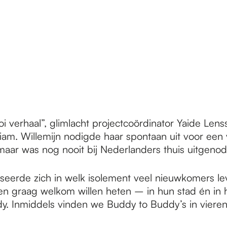
verhaal”, glimlacht projectcoördinator Yaide Lensse
. Willemijn nodigde haar spontaan uit voor een ve
d maar was nog nooit bij Nederlanders thuis uitgenod
seerde zich in welk isolement veel nieuwkomers lev
e hen graag welkom willen heten – in hun stad én i
y. Inmiddels vinden we Buddy to Buddy’s in vierent