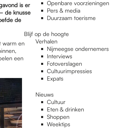
Openbare voorzieningen
gavond is er
Pers & media
 – de knusse
Duurzaam toerisme
oefde de
Blijf op de hoogte
Verhalen
et warm en
Nijmeegse ondernemers
binnen,
Interviews
pelen een
Fotoverslagen
Cultuurimpressies
Expats
Nieuws
Cultuur
Eten & drinken
Shoppen
Weektips