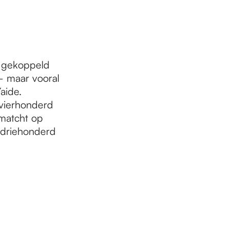
n gekoppeld
– maar vooral
aide.
 vierhonderd
ematcht op
n driehonderd