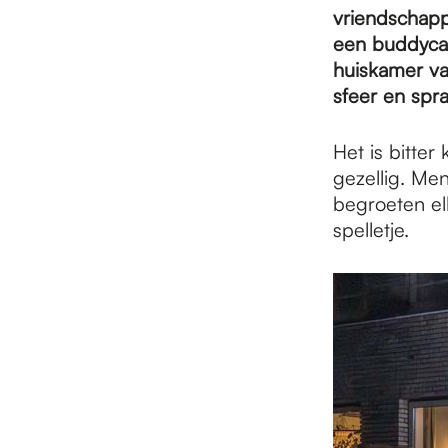
e
vriendschapp
een buddycaf
p
huiskamer va
sfeer en spr
a
Het is bitte
gezellig. Me
begroeten el
g
spelletje.
e