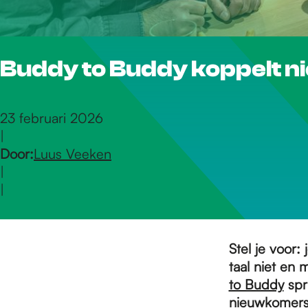
r
Buddy to Buddy koppelt 
d
e
23 februari 2026
|
Door:
Luus Veeken
h
|
|
o
Stel je voor
m
taal niet en 
to Buddy
spri
nieuwkomers 