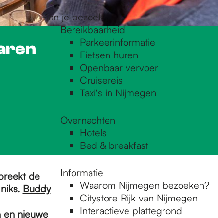
Plan je bezoek
Bereikbaarheid
Parkeerinformatie
aren
Fietsen huren
Openbaar vervoer
Cruisereis
Taxi's in Nijmegen
Overnachten
Hotels
Bed & breakfast
Informatie
spreekt de
Waarom Nijmegen bezoeken?
 niks.
Buddy
Citystore Rijk van Nijmegen
Interactieve plattegrond
n en nieuwe