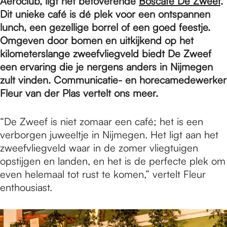
e
Aeroclub, ligt het betoverende
Boscafé De Zweef
.
Dit unieke café is dé plek voor een ontspannen
lunch, een gezellige borrel of een goed feestje.
p
Omgeven door bomen en uitkijkend op het
kilometerslange zweefvliegveld biedt De Zweef
een ervaring die je nergens anders in Nijmegen
a
zult vinden. Communicatie- en horecamedewerker
Fleur van der Plas vertelt ons meer.
g
“De Zweef is niet zomaar een café; het is een
verborgen juweeltje in Nijmegen. Het ligt aan het
e
zweefvliegveld waar in de zomer vliegtuigen
opstijgen en landen, en het is de perfecte plek om
even helemaal tot rust te komen,” vertelt Fleur
enthousiast.