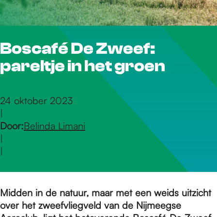
r
Boscafé De Zweef:
d
pareltje in het groen
e
24 oktober 2023
|
h
Door:
Belinda Limani
|
o
|
m
Midden in de natuur, maar met een weids uitzicht
over het zweefvliegveld van de Nijmeegse