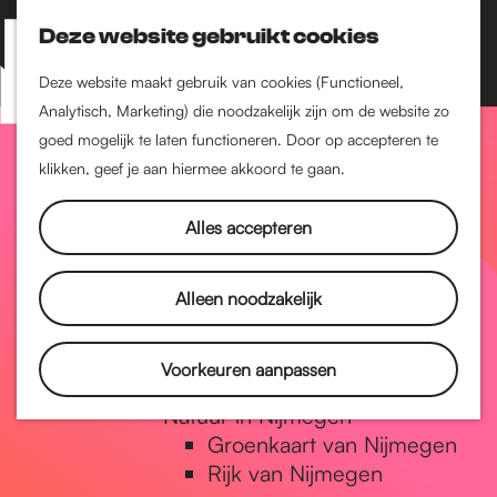
Nijmegen-Zuid
Nijmegen-Nieuw-West
Deze website gebruikt cookies
Z
K
Nijmegen-Oud-West
o
a
M
Deze website maakt gebruik van cookies (Functioneel,
Dukenburg
e
a
Analytisch, Marketing) die noodzakelijk zijn om de website zo
e
Lindenholt
G
k
r
goed mogelijk te laten functioneren. Door op accepteren te
n
e
t
klikken, geef je aan hiermee akkoord te gaan.
Historie
u
n
De oudste stad van
a
Alles accepteren
Nederland
Historische tijdlijn
n
Romeinse Limes
Alleen noodzakelijk
Vrede van Nijmegen
Penning
a
Voorkeuren aanpassen
Natuur in Nijmegen
Groenkaart van Nijmegen
a
Rijk van Nijmegen