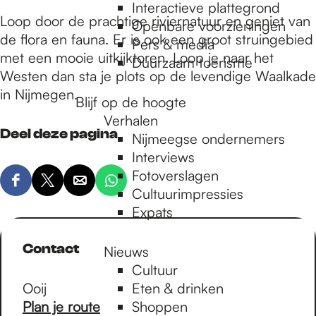
e
Interactieve plattegrond
Loop door de prachtige riviernatuur en geniet van
Openbare voorzieningen
de flora en fauna. Er is ook een groot struingebied
Pers & media
p
met een mooie uitkijktoren. Loop je naar het
Duurzaam toerisme
Westen dan sta je plots op de levendige Waalkade
in Nijmegen.
a
Blijf op de hoogte
Verhalen
Deel deze pagina
Nijmeegse ondernemers
g
Interviews
Fotoverslagen
D
D
D
D
Cultuurimpressies
e
e
e
e
e
Expats
e
e
e
e
l
l
l
l
Contact
Nieuws
d
d
d
d
Cultuur
e
e
e
e
Ooij
Eten & drinken
z
z
z
z
n
Plan je route
Shoppen