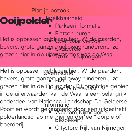
r
Plan je bezoek
Bereikbaarheid
Ooijpolder
Parkeerinformatie
d
Fietsen huren
Het is oppassen geblazen hier. Wilde paarden,
Openbaar vervoer
bevers, grote ganzen, galloway runderen... ze
Cruisereis
e
grazen hier in de uiterwaarden van de Waal.
Taxi's in Nijmegen
h
Het is oppassen geblazen hier. Wilde paarden,
Overnachten
bevers, grote ganzen, galloway runderen... ze
Hotels
grazen hier in de Ooijpolder. Dit prachtige gebied
Bed & breakfast
o
in de uiterwaarden van de Waal is een belangrijk
onderdeel van Nationaal Landschap De Gelderse
Informatie
Poort en wordt gekenmerkt door een uitgestrekt
m
Waarom Nijmegen
polderlandschap met her en der een dorpje of
bezoeken?
boerderij.
Citystore Rijk van Nijmegen