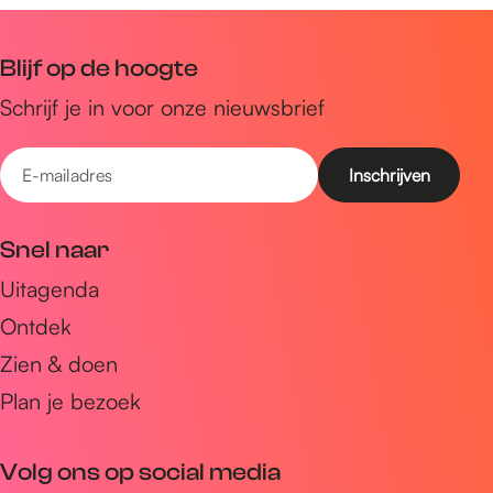
Blijf op de hoogte
Schrijf je in voor onze nieuwsbrief
E
-
m
Snel naar
a
Uitagenda
i
Ontdek
l
a
Zien & doen
d
Plan je bezoek
r
e
Volg ons op social media
s