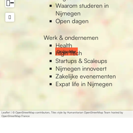
−
Waarom studeren in
Nijmegen
Open dagen
Werk & ondernemen
Health
Ooijpolder
High Tech
Startups & Scaleups
Nijmegen innoveert
Zakelijke evenementen
Expat life in Nijmegen
Leaflet
|
© OpenStreetMap contributors, Tiles style by Humanitarian OpenStreetMap Team hosted by
OpenStreetMap France