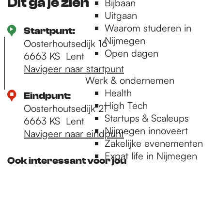
Dit ga je zien
Bijbaan
Uitgaan
Waarom studeren in
Startpunt:
Nijmegen
Oosterhoutsedijk 16
Open dagen
6663 KS
Lent
Navigeer naar startpunt
Werk & ondernemen
Health
Eindpunt:
High Tech
Oosterhoutsedijk 21
Startups & Scaleups
6663 KS
Lent
Nijmegen innoveert
Navigeer naar eindpunt
Zakelijke evenementen
Expat life in Nijmegen
Ook interessant voor jou