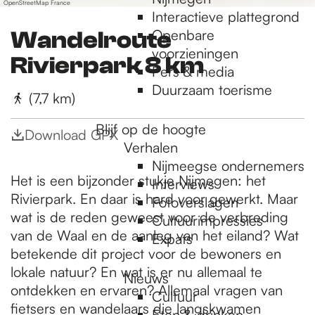
OpenStreetMap France
Interactieve plattegrond
Openbare
Wandelroute
voorzieningen
Rivierpark 8 km
Pers & media
Duurzaam toerisme
(7,7 km)
Blijf op de hoogte
Download GPX
Verhalen
Nijmeegse ondernemers
Het is een bijzonder stukje Nijmegen: het
Interviews
Rivierpark. En daar is hard voor gewerkt. Maar
Fotoverslagen
wat is de reden geweest voor de verbreding
Cultuurimpressies
van de Waal en de aanleg van het eiland? Wat
Expats
betekende dit project voor de bewoners en
lokale natuur? En wat is er nu allemaal te
Nieuws
ontdekken en ervaren? Allemaal vragen van
Cultuur
fietsers en wandelaars die langskwamen
Eten & drinken