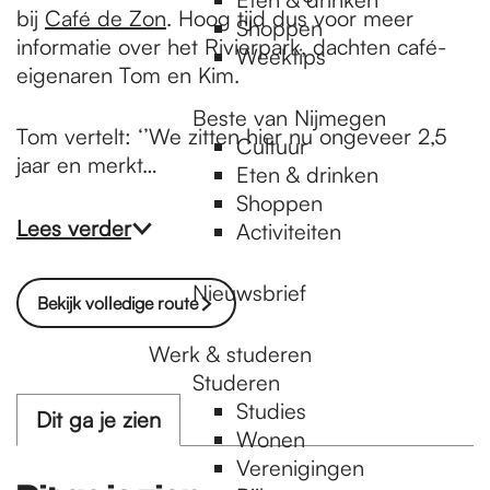
bij
Café de Zon
. Hoog tijd dus voor meer
Shoppen
informatie over het Rivierpark, dachten café-
Weektips
eigenaren Tom en Kim.
Beste van Nijmegen
Tom vertelt: ‘’We zitten hier nu ongeveer 2,5
Cultuur
jaar en merkt…
Eten & drinken
Shoppen
Lees verder
Activiteiten
Nieuwsbrief
Bekijk volledige route
Werk & studeren
Studeren
Studies
Dit ga je zien
Wonen
Verenigingen