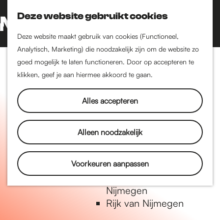
Nijmegen-Oud-West
Deze website gebruikt cookies
Dukenburg
Z
K
Lindenholt
o
a
G
M
Deze website maakt gebruik van cookies (Functioneel,
e
a
a
Analytisch, Marketing) die noodzakelijk zijn om de website zo
e
Historie
k
r
n
goed mogelijk te laten functioneren. Door op accepteren te
n
De oudste stad van
e
t
a
klikken, geef je aan hiermee akkoord te gaan.
u
Nederland
n
a
Historische tijdlijn
r
Alles accepteren
Romeinse Limes
d
Vrede van Nijmegen
e
Alleen noodzakelijk
Penning
h
o
m
Voorkeuren aanpassen
Natuur in Nijmegen
e
Groenkaart van
p
Nijmegen
a
Rijk van Nijmegen
g