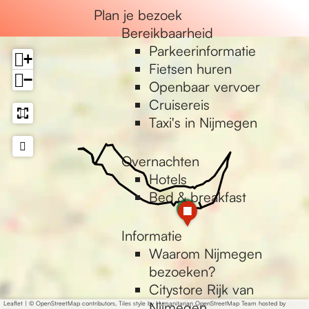
e
Plan je bezoek
Bereikbaarheid
Parkeerinformatie
+
Fietsen huren
−
Openbaar vervoer
Cruisereis
Taxi's in Nijmegen
Overnachten
Hotels
Bed & breakfast
a
a
d
d
Informatie
d
d
Waarom Nijmegen
r
r
bezoeken?
e
e
Citystore Rijk van
s
s
s
Nijmegen
Leaflet
|
© OpenStreetMap contributors, Tiles style by Humanitarian OpenStreetMap Team hosted by
s