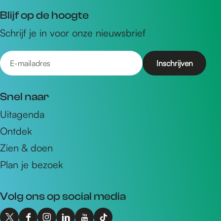
Blijf op de hoogte
Schrijf je in voor onze nieuwsbrief
E
-
m
Snel naar
a
Uitagenda
i
Ontdek
l
a
Zien & doen
d
Plan je bezoek
r
e
Volg ons op social media
s