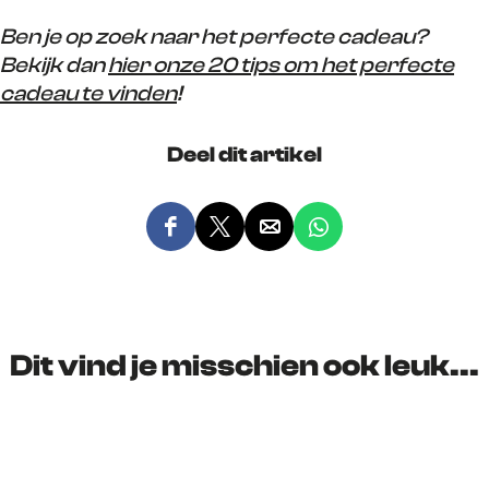
Ben je op zoek naar het perfecte cadeau?
Bekijk dan
hier onze 20 tips om het perfecte
cadeau te vinden
!
Deel dit artikel
D
D
D
D
e
e
e
e
e
e
e
e
l
l
l
l
d
d
d
d
Dit vind je misschien ook leuk...
e
e
e
e
z
z
z
z
e
e
e
e
p
p
p
p