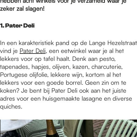
e
hebben acht winkels voor je verzameld waar je
zeker zal slagen!
p
1. Pater Deli
a
In een karakteristiek pand op de Lange Hezelstraat
vind je
Pater Deli
, een eetwinkel waar je al het
lekkers voor op tafel haalt. Denk aan pesto,
g
tapenades, hapjes, olijven, kazen, charcuterie,
Portugese olijfolie, lekkere wijn, kortom al het
lekkers voor een goede borrel. Geen zin om te
e
koken? Je bent bij Pater Deli ook aan het juiste
adres voor een huisgemaakte lasagne en diverse
quiches.