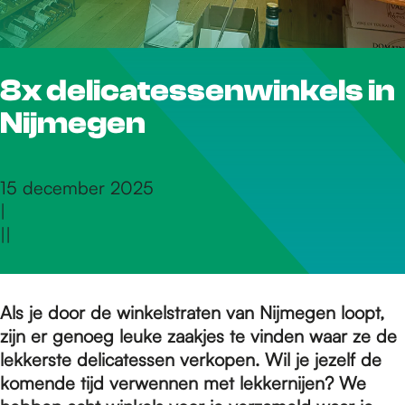
r
8x delicatessenwinkels in
d
Nijmegen
e
15 december 2025
|
h
|
|
o
Als je door de winkelstraten van Nijmegen loopt,
zijn er genoeg leuke zaakjes te vinden waar ze de
m
lekkerste delicatessen verkopen. Wil je jezelf de
komende tijd verwennen met lekkernijen? We