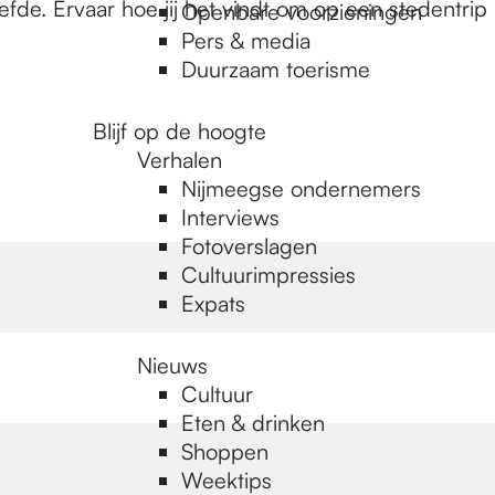
efde. Ervaar hoe jij het vindt om op een stedentrip
Openbare voorzieningen
Pers & media
Duurzaam toerisme
Blijf op de hoogte
Verhalen
Nijmeegse ondernemers
Interviews
Fotoverslagen
Cultuurimpressies
Expats
Nieuws
Cultuur
Eten & drinken
Shoppen
Weektips