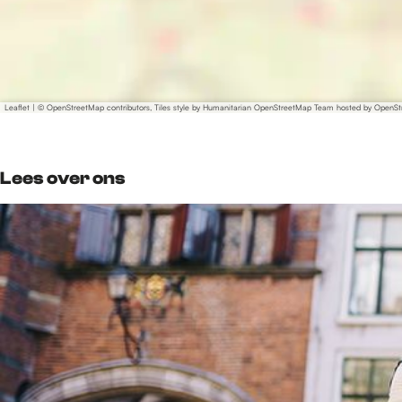
Leaflet
|
© OpenStreetMap contributors, Tiles style by Humanitarian OpenStreetMap Team hosted by OpenS
Lees over ons