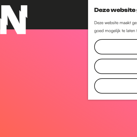
Deze website 
Deze website maakt geb
goed mogelijk te laten
G
a
n
a
a