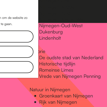
Nijmegen-Oost
Nijmegen-Midden
Z
K
Nijmegen-Zuid
o
a
M
jn om de website zo
Nijmegen-Nieuw-West
e
a
 te gaan.
e
Nijmegen-Oud-West
k
r
Dukenburg
n
e
t
Lindenholt
u
n
Historie
De oudste stad van Nederland
Historische tijdlijn
Romeinse Limes
Vrede van Nijmegen Penning
Natuur in Nijmegen
Groenkaart van Nijmegen
Rijk van Nijmegen