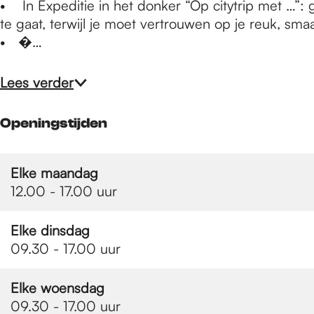
e
• In Expeditie in het donker “Op citytrip met …”: g
te gaat, terwijl je moet vertrouwen op je reuk, smaa
• �…
p
Lees verder
a
Openingstijden
g
Elke maandag
12.00 - 17.00 uur
e
Elke dinsdag
09.30 - 17.00 uur
Elke woensdag
09.30 - 17.00 uur