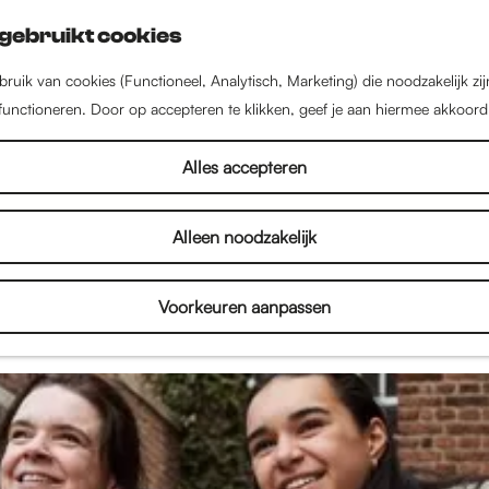
gebruikt cookies
ruik van cookies (Functioneel, Analytisch, Marketing) die noodzakelijk zi
 functioneren. Door op accepteren te klikken, geef je aan hiermee akkoord
Nieuws uit Nijmegen
Alles accepteren
Alleen noodzakelijk
el in Nijmegen! Lees hier alles over de nieuwste w
en, kinderactiviteiten en het culturele aanbod. Dus l
Voorkeuren aanpassen
n inspireren door het nieuws uit Nijmegen!