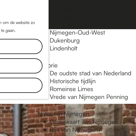
Nijmegen-Oost
Nijmegen-Midden
Z
K
Nijmegen-Zuid
o
a
M
jn om de website zo
Nijmegen-Nieuw-West
e
a
 te gaan.
e
Nijmegen-Oud-West
k
r
Dukenburg
n
e
t
Lindenholt
u
n
Historie
inkels, de
De oudste stad van Nederland
aat je
Historische tijdlijn
Romeinse Limes
Vrede van Nijmegen Penning
Natuur in Nijmegen
Groenkaart van Nijmegen
Rijk van Nijmegen