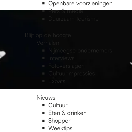
Openbare voorzieningen
Pers & media
Duurzaam toerisme
Blijf op de hoogte
Verhalen
Nijmeegse ondernemers
Interviews
Fotoverslagen
Cultuurimpressies
Expats
Nieuws
Cultuur
Eten & drinken
Shoppen
Weektips