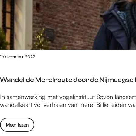
e
/
m
2
1
6
9
v
16 december 2022
a
n
3
Wandel de Merelroute door de Nijmeegse
0
8
W
In samenwerking met vogelinstituut Sovon lanceer
9
a
wandelkaart vol verhalen van merel Billie leiden 
r
n
e
d
s
o
Meer lezen
e
u
v
l