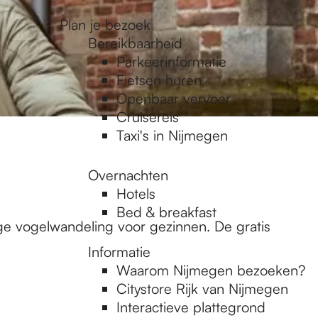
Plan je bezoek
Bereikbaarheid
Parkeerinformatie
Fietsen huren
Openbaar vervoer
Cruisereis
Taxi's in Nijmegen
Overnachten
Hotels
Bed & breakfast
ge vogelwandeling voor gezinnen. De gratis
Informatie
Waarom Nijmegen bezoeken?
Citystore Rijk van Nijmegen
Interactieve plattegrond