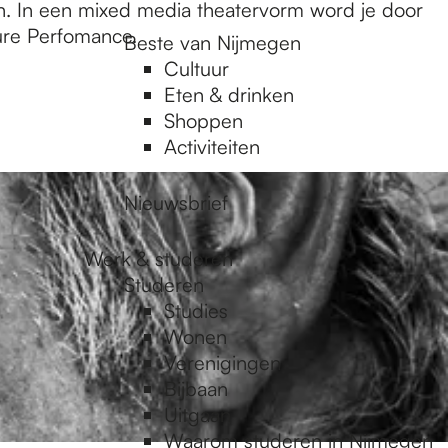
. In een mixed media theatervorm word je door
ure Perfomance.
Beste van Nijmegen
Cultuur
Eten & drinken
Shoppen
Activiteiten
Nieuwsbrief
Werk & studeren
Studeren
Studies
Wonen
Verenigingen
Bijbaan
Uitgaan
Waarom studeren in Nijmegen