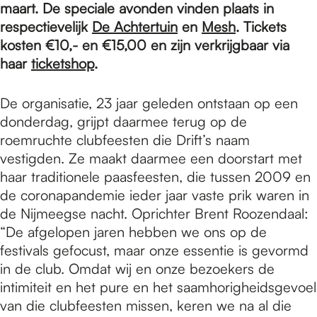
e
maart. De speciale avonden vinden plaats in
respectievelijk
De Achtertuin
en
Mesh
. Tickets
kosten €10,- en €15,00 en zijn verkrijgbaar via
p
haar
ticketshop
.
a
De organisatie, 23 jaar geleden ontstaan op een
donderdag, grijpt daarmee terug op de
roemruchte clubfeesten die Drift’s naam
g
vestigden. Ze maakt daarmee een doorstart met
haar traditionele paasfeesten, die tussen 2009 en
de coronapandemie ieder jaar vaste prik waren in
e
de Nijmeegse nacht. Oprichter Brent Roozendaal:
“De afgelopen jaren hebben we ons op de
festivals gefocust, maar onze essentie is gevormd
in de club. Omdat wij en onze bezoekers de
intimiteit en het pure en het saamhorigheidsgevoel
van die clubfeesten missen, keren we na al die