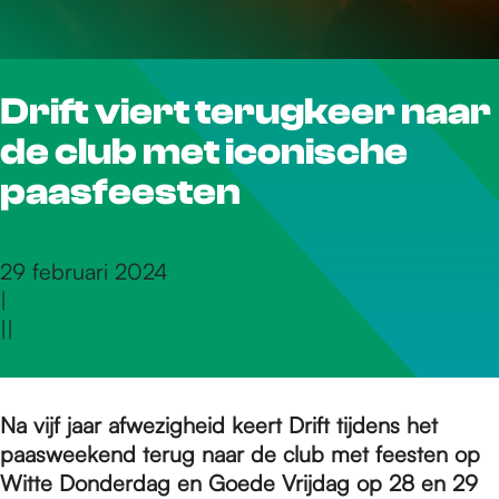
r
Drift viert terugkeer naar
d
de club met iconische
e
paasfeesten
h
29 februari 2024
|
|
|
o
m
Na vijf jaar afwezigheid keert Drift tijdens het
paasweekend terug naar de club met feesten op
Witte Donderdag en Goede Vrijdag op 28 en 29