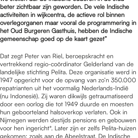
e
beter zichtbaar zijn geworden. De vele Indische
activiteiten in wijkcentra, de actieve rol binnen
p
overlegorganen maar vooral de programmering in
het Oud Burgeren Gasthuis, hebben de Indische
gemeenschap goed op de kaart gezet”
a
Dat zegt Peter van Riel, beroepskracht en
vertrekkend regio-coördinator Gelderland van de
g
landelijke stichting Pelita. Deze organisatie werd in
1947 opgericht voor de opvang van zo’n 350.000
e
repatrianten uit het voormalig Nederlands-Indië
(nu Indonesië). Zij waren dikwijls getraumatiseerd
door een oorlog die tot 1949 duurde en moesten
hun geboorteland halsoverkop verlaten. Ook in
Nijmegen werden destijds pensions en gebouwen
voor hen ingericht*. Later zijn er zelfs Pelita-huizen
gekomen; zoals aan de Abeelstraat. De Indische