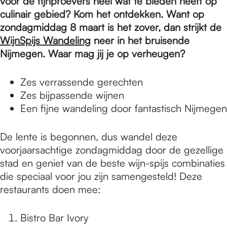
e
voor de fijnproevers heel wat te bieden heeft op
culinair gebied? Kom het ontdekken. Want op
zondagmiddag 8 maart is het zover, dan strijkt de
p
WijnSpijs Wandeling
neer in het bruisende
Nijmegen. Waar mag jij je op verheugen?
a
Zes verrassende gerechten
Zes bijpassende wijnen
g
Een fijne wandeling door fantastisch Nijmegen
De lente is begonnen, dus wandel deze
e
voorjaarsachtige zondagmiddag door de gezellige
stad en geniet van de beste wijn-spijs combinaties
die speciaal voor jou zijn samengesteld! Deze
restaurants doen mee:
Bistro Bar Ivory