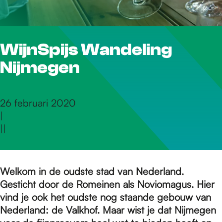
r
WijnSpijs Wandeling
d
Nijmegen
e
26 februari 2020
|
h
|
|
o
Welkom in de oudste stad van Nederland.
Gesticht door de Romeinen als Noviomagus. Hier
m
vind je ook het oudste nog staande gebouw van
Nederland: de Valkhof. Maar wist je dat Nijmegen