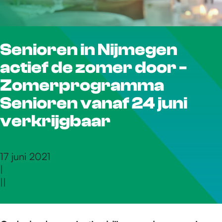
r
Senioren in Nijmegen
d
actief de zomer door -
e
Zomerprogramma
Senioren vanaf 24 juni
h
verkrijgbaar
o
17 juni 2021
|
|
|
m