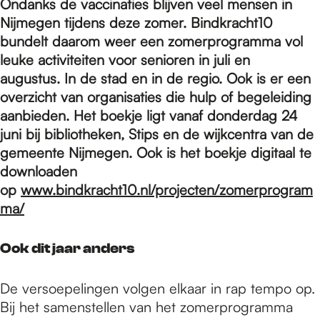
e
Ondanks de vaccinaties blijven veel mensen in
Nijmegen tijdens deze zomer
. Bindkracht10
bundelt daarom weer een zomerprogramma vol
p
leuke activiteiten voor senioren in juli en
augustus.
In de stad en in de regio. Ook is er een
overzicht van
organisaties die hulp of begeleiding
a
aanbieden. Het boekje ligt vanaf donderdag 24
juni bij bibliotheken, Stips en de wijkcentra van de
g
gemeente Nijmegen.
Ook is het boekje digitaal te
downloaden
op
www.bindkracht10.nl/projecten/zomerprogram
e
ma/
Ook dit jaar anders
De versoepelingen volgen elkaar in rap tempo op.
Bij het samenstellen van het zomerprogramma