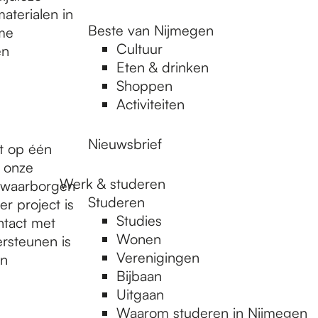
aterialen in
Beste van Nijmegen
ame
Cultuur
en
Eten & drinken
Shoppen
Activiteiten
Nieuwsbrief
t op één
n onze
Werk & studeren
 waarborgen
Studeren
r project is
Studies
ntact met
Wonen
rsteunen is
Verenigingen
en
Bijbaan
Uitgaan
Waarom studeren in Nijmegen