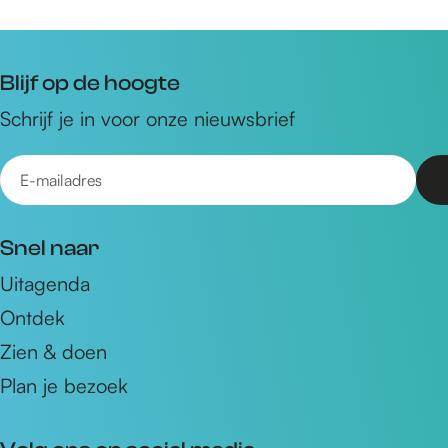
Blijf op de hoogte
Schrijf je in voor onze nieuwsbrief
E
-
m
Snel naar
a
Uitagenda
i
Ontdek
l
a
Zien & doen
d
Plan je bezoek
r
e