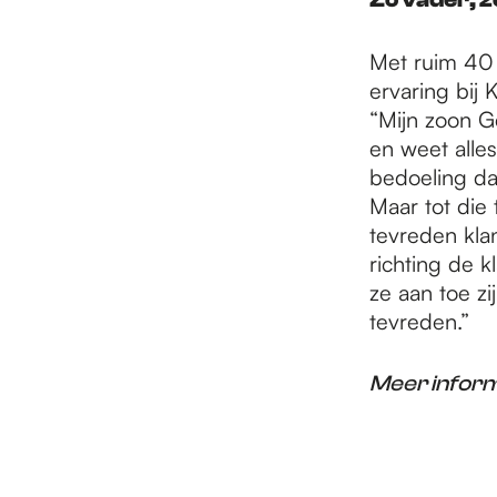
Met ruim 40 
ervaring bij 
“Mijn zoon Ge
en weet alles
bedoeling da
Maar tot die
tevreden kla
richting de k
ze aan toe z
tevreden.”
Meer informa