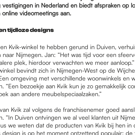
 vestigingen in Nederland en biedt afspraken op loc
n online videomeetings aan.
 tijdloze designs
 een Kvik-winkel te hebben gerund in Duiven, verhui
 naar Nijmegen. Jan: “Het was tijd voor een sfeervo
alere plek, hierdoor verwachten we meer aanloop.
inkel bevindt zich in Nijmegen-West op de Wijch
en omgeving met verschillende woonwinkels en wa
n. “Een bezoekje aan Kvik kun je zo gemakkelijk c
ek aan andere meubelspeciaalzaken.”
van Kvik zal volgens de franchisenemer goed aansl
. “In Duiven ontvingen we al veel klanten uit Nijm
us we weten dat de producten van Kvik bij hen in
s design is op het moment ontzettend populair; de t