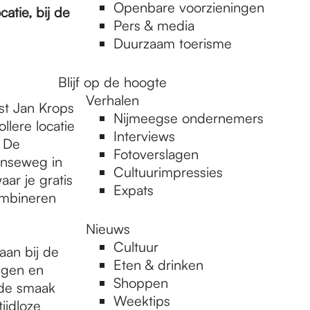
Openbare voorzieningen
atie, bij de
Pers & media
Duurzaam toerisme
Blijf op de hoogte
Verhalen
st Jan Krops
Nijmeegse ondernemers
llere locatie
Interviews
” De
Fotoverslagen
enseweg in
Cultuurimpressies
ar je gratis
Expats
ombineren
Nieuws
Cultuur
aan bij de
Eten & drinken
egen en
Shoppen
 de smaak
Weektips
ijdloze