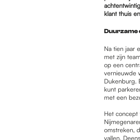
e
achtentwintig
klant thuis e
p
Duurzame en
a
Na tien jaar
met zijn team
op een centr
g
vernieuwde w
Dukenburg. E
e
kunt parkere
met een bezo
Het concept 
Nijmegenaren
omstreken, d
vallen. Deen