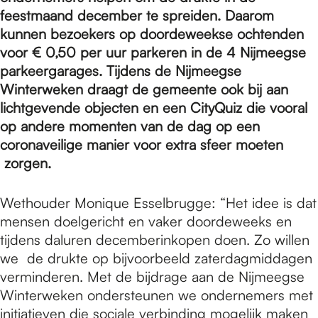
e
feestmaand december te spreiden. Daarom
kunnen bezoekers op doordeweekse ochtenden
p
voor € 0,50 per uur parkeren in de 4 Nijmeegse
parkeergarages. Tijdens de Nijmeegse
Winterweken draagt de gemeente ook bij aan
a
lichtgevende objecten en een CityQuiz die vooral
op andere momenten van de dag op een
coronaveilige manier voor extra sfeer moeten
g
zorgen.
e
Wethouder Monique Esselbrugge: “Het idee is dat
mensen doelgericht en vaker doordeweeks en
tijdens daluren decemberinkopen doen. Zo willen
we de drukte op bijvoorbeeld zaterdagmiddagen
verminderen. Met de bijdrage aan de Nijmeegse
Winterweken ondersteunen we ondernemers met
initiatieven die sociale verbinding mogelijk maken