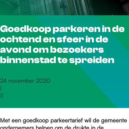
r
Goedkoop parkeren in de
d
ochtend en sfeer in de
e
avond om bezoekers
binnenstad te spreiden
h
24 november 2020
|
o
|
|
m
Met een goedkoop parkeertarief wil de gemeente
ondernemers helpen om de drukte in de