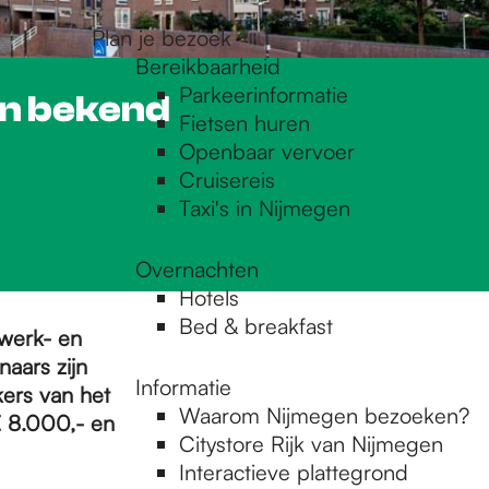
Plan je bezoek
Bereikbaarheid
Parkeerinformatie
ijn bekend
Fietsen huren
Openbaar vervoer
Cruisereis
Taxi's in Nijmegen
Overnachten
Hotels
Bed & breakfast
twerk- en
naars zijn
Informatie
ers van het
Waarom Nijmegen bezoeken?
€ 8.000,- en
Citystore Rijk van Nijmegen
Interactieve plattegrond