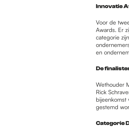
e
Innovatie 
p
Voor de twee
Awards. Er zi
categorie zij
a
ondernemers 
en ondernem
g
De finaliste
e
Wethouder Mo
Rick Schrave
bijeenkomst w
gestemd word
Categorie D