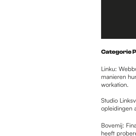
Categorie 
Linku: Webbu
manieren hun
workation.
Studio Links
opleidingen 
Bovemij: Fin
heeft probere