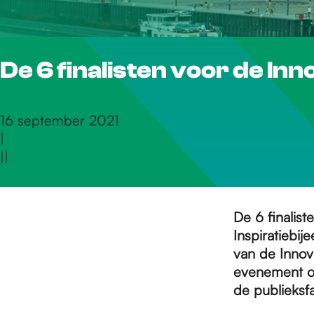
r
De 6 finalisten voor de I
d
e
16 september 2021
|
|
|
h
o
De 6 finalis
Inspiratiebij
van de Innov
m
evenement op
de publieksf