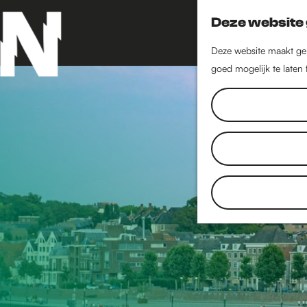
Deze website 
Deze website maakt geb
goed mogelijk te laten
G
a
n
a
a