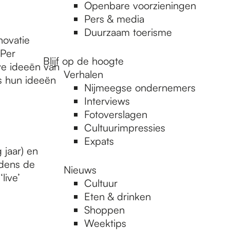
Openbare voorzieningen
Pers & media
Duurzaam toerisme
novatie
 Per
Blijf op de hoogte
eve ideeën van
Verhalen
s hun ideeën
Nijmeegse ondernemers
Interviews
Fotoverslagen
Cultuurimpressies
Expats
jaar) en
jdens de
Nieuws
live’
Cultuur
Eten & drinken
Shoppen
Weektips