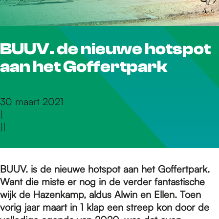
r
BUUV. de nieuwe hotspot
d
aan het Goffertpark
e
30 maart 2021
|
h
|
|
o
BUUV. is de nieuwe hotspot aan het Goffertpark.
Want die miste er nog in de verder fantastische
m
wijk de Hazenkamp, aldus Alwin en Ellen. Toen
vorig jaar maart in 1 klap een streep kon door de