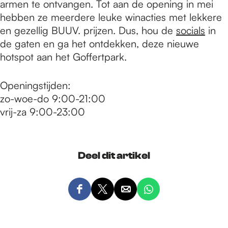
armen te ontvangen. Tot aan de opening in mei
hebben ze meerdere leuke winacties met lekkere
en gezellig BUUV. prijzen. Dus, hou de
socials
in
de gaten en ga het ontdekken, deze nieuwe
hotspot aan het Goffertpark.
Openingstijden:
zo-woe-do 9:00-21:00
vrij-za 9:00-23:00
Deel dit artikel
D
D
D
D
e
e
e
e
e
e
e
e