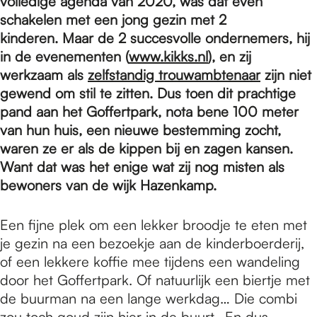
e
volledige agenda van 2020, was dat even
schakelen met een jong gezin met 2
kinderen. Maar de 2 succesvolle ondernemers, hij
p
in de evenementen (
www.kikks.nl
)
, en zij
werkzaam als
zelfstandig trouwambtenaar
zijn niet
gewend om stil te zitten. Dus toen dit prachtige
a
pand aan het Goffertpark, nota bene 100 meter
van hun huis, een nieuwe bestemming zocht,
g
waren ze er als de kippen bij en zagen kansen.
Want dat was het enige wat zij nog misten als
bewoners van de wijk Hazenkamp.
e
Een fijne plek om een lekker broodje te eten met
je gezin na een bezoekje aan de kinderboerderij,
of een lekkere koffie mee tijdens een wandeling
door het Goffertpark. Of natuurlijk een biertje met
de buurman na een lange werkdag… Die combi
zou toch goud zijn hier in de buurt.. En dus