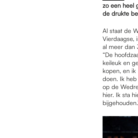
e
zo een heel 
de drukte be
p
Al staat de W
Vierdaagse, i
a
al meer dan 30
“De hoofdzaak
keileuk en g
g
kopen, en ik 
doen. Ik heb 
e
op de Wedre
hier. Ik sta h
bijgehouden.