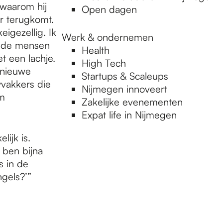
n waarom hij
Open dagen
ar terugkomt.
igezellig. Ik
Werk & ondernemen
at de mensen
Health
t een lachje.
High Tech
 nieuwe
Startups & Scaleups
vakkers die
Nijmegen innoveert
m
Zakelijke evenementen
Expat life in Nijmegen
lijk is.
 ben bijna
s in de
gels?’”