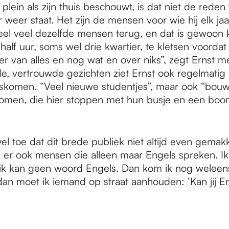
et plein als zijn thuis beschouwt, is dat niet de rede
ar weer staat. Het zijn de mensen voor wie hij elk ja
el veel dezelfde mensen terug, en dat is gewoon ke
half uur, soms wel drie kwartier, te kletsen voord
 van alles en nog wat en over niks”, zegt Ernst me
e, vertrouwde gezichten ziet Ernst ook regelmatig
komen. “Veel nieuwe studentjes”, maar ook “bouw
omen, die hier stoppen met hun busje en een boo
el toe dat dit brede publiek niet altijd even gemakke
er ook mensen die alleen maar Engels spreken. Ik
 ik kan geen woord Engels. Dan kom ik nog weleen
an moet ik iemand op straat aanhouden: ‘Kan jij En