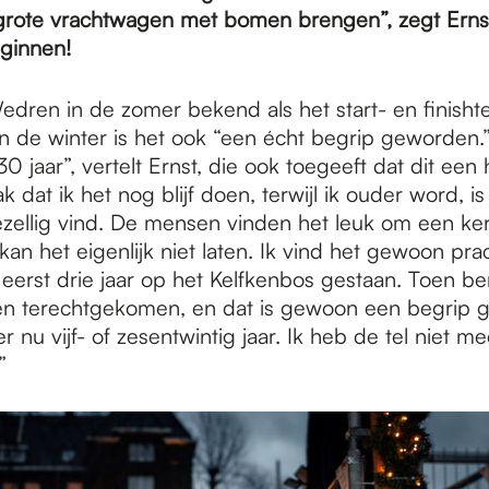
grote vrachtwagen met bomen brengen”, zegt Erns
ginnen!
edren in de zomer bekend als het start- en finisht
n de winter is het ook “een écht begrip geworden.”
 jaar”, vertelt Ernst, die ook toegeeft dat dit een he
 dat ik het nog blijf doen, terwijl ik ouder word, is 
ezellig vind. De mensen vinden het leuk om een ke
kan het eigenlijk niet laten. Ik vind het gewoon pra
eerst drie jaar op het Kelfkenbos gestaan. Toen ben
n terechtgekomen, en dat is gewoon een begrip 
ier nu vijf- of zesentwintig jaar. Ik heb de tel niet me
”