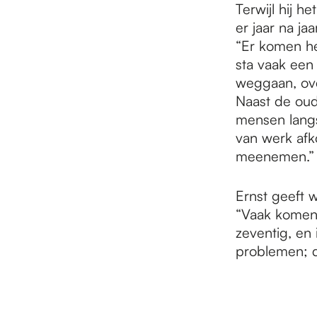
Terwijl hij h
er jaar na ja
“Er komen he
sta vaak een 
weggaan, over
Naast de oud
mensen langs
van werk afk
meenemen.”
Ernst geeft w
“Vaak komen 
zeventig, en
problemen; d