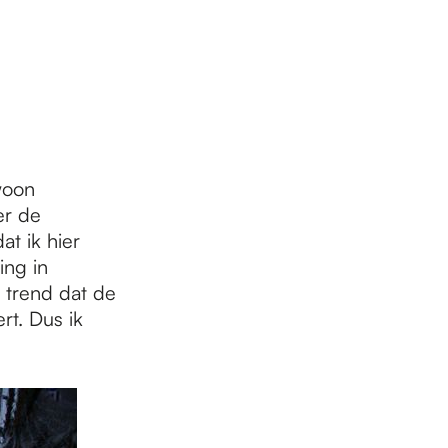
woon
er de
at ik hier
ing in
 trend dat de
rt. Dus ik