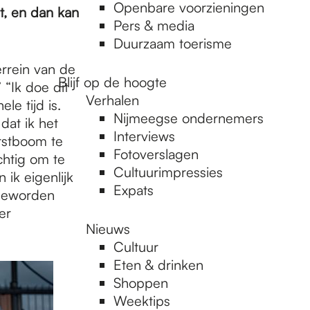
Openbare voorzieningen
t, en dan kan
Pers & media
Duurzaam toerisme
errein van de
Blijf op de hoogte
 “Ik doe dit
Verhalen
le tijd is.
Nijmeegse ondernemers
dat ik het
Interviews
rstboom te
Fotoverslagen
chtig om te
Cultuurimpressies
 ik eigenlijk
Expats
geworden
er
Nieuws
Cultuur
Eten & drinken
Shoppen
Weektips