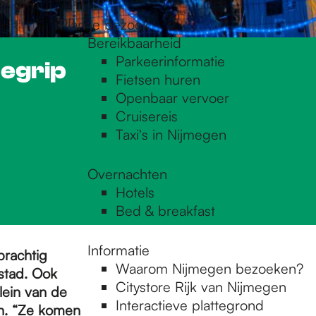
Plan je bezoek
Bereikbaarheid
Parkeerinformatie
begrip
Fietsen huren
Openbaar vervoer
Cruisereis
Taxi's in Nijmegen
Overnachten
Hotels
Bed & breakfast
Informatie
prachtig
Waarom Nijmegen bezoeken?
 stad. Ook
Citystore Rijk van Nijmegen
plein van de
Interactieve plattegrond
n. “Ze komen