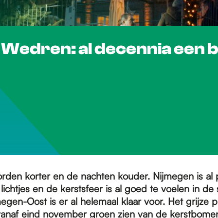
Wedren: al decennia een 
den korter en de nachten kouder. Nijmegen is al 
lichtjes en de kerstsfeer is al goed te voelen in de
megen-Oost is er al helemaal klaar voor. Het grijze 
vanaf eind november groen zien van de kerstbome