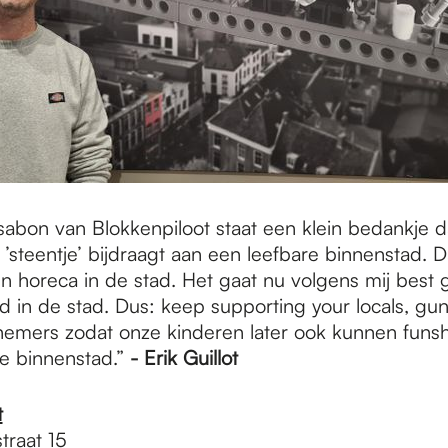
sabon van Blokkenpiloot staat een klein bedankje da
steentje’ bijdraagt aan een leefbare binnenstad. D
en horeca in de stad. Het gaat nu volgens mij best
d in de stad. Dus: keep supporting your locals, gu
nemers zodat onze kinderen later ook kunnen funs
e binnenstad.”
- Erik Guillot
t
traat 15