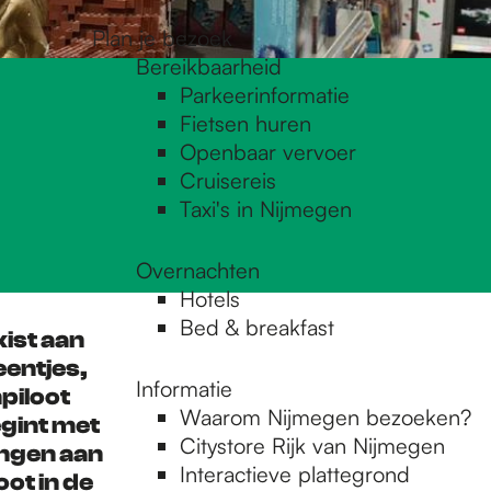
Plan je bezoek
Bereikbaarheid
Parkeerinformatie
Fietsen huren
Openbaar vervoer
Cruisereis
Taxi's in Nijmegen
Overnachten
Hotels
Bed & breakfast
kist aan
eentjes,
Informatie
piloot
Waarom Nijmegen bezoeken?
gint met
Citystore Rijk van Nijmegen
ingen aan
Interactieve plattegrond
oot in de