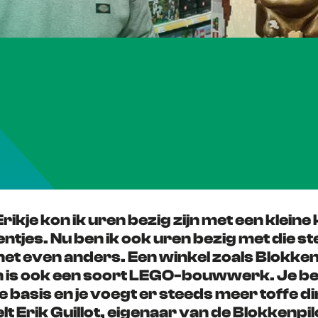
Erikje kon ik uren bezig zijn met een kleine 
ntjes.
Nu ben ik ook uren bezig met die st
et even anders. Een winkel zoals Blokken
is ook een soort LEGO-bouwwerk. Je be
e basis en je voegt er steeds meer toffe d
lt Erik Guillot, eigenaar van de Blokkenpil