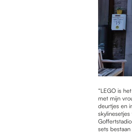
“LEGO is het
met mijn vro
deurtjes en i
skylinesetje
Goffertstadio
sets bestaan