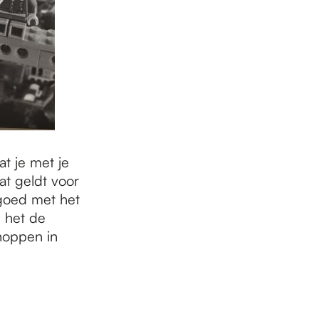
t je met je
at geldt voor
 goed met het
n het de
hoppen in