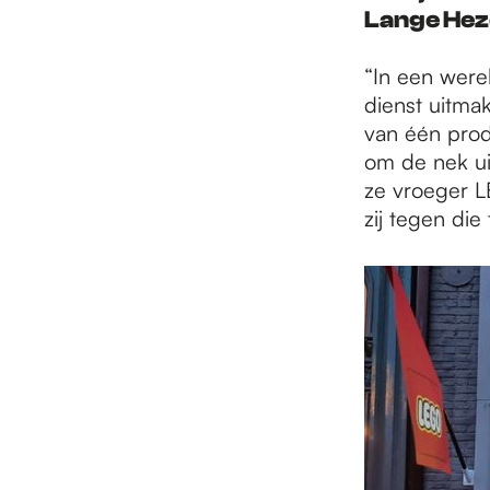
e
Lange Hez
p
“In een were
dienst uitmak
van één produ
a
om de nek ui
ze vroeger L
zij tegen die
g
e