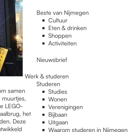
Beste van Nijmegen
Cultuur
Eten & drinken
Shoppen
Activiteiten
Nieuwsbrief
Werk & studeren
Studeren
k om samen
Studies
 muurtjes,
Wonen
 de LEGO-
Verenigingen
aalbrug, het
Bijbaan
nden. Deze
Uitgaan
ntwikkeld
Waarom studeren in Nijmegen