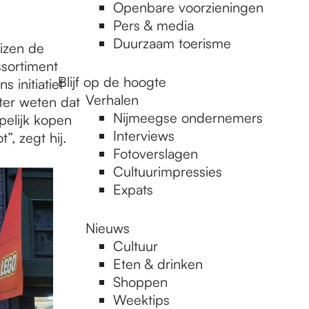
Openbare voorzieningen
Pers & media
Duurzaam toerisme
izen de
ssortiment
Blijf op de hoogte
 initiatief
Verhalen
ter weten dat
Nijmeegse ondernemers
pelijk kopen
Interviews
”, zegt hij.
Fotoverslagen
Cultuurimpressies
Expats
Nieuws
Cultuur
Eten & drinken
Shoppen
Weektips