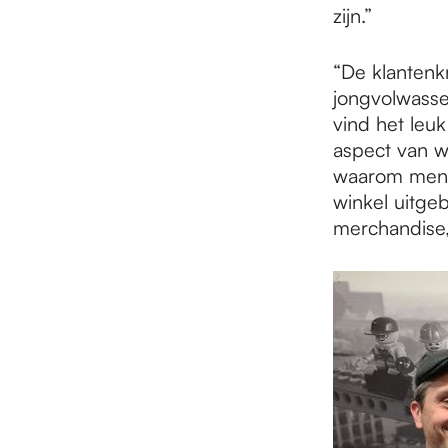
zijn.”
“De klantenkr
jongvolwassen
vind het leuk
aspect van wi
waarom mens
winkel uitge
merchandise