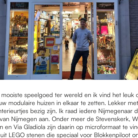
 mooiste speelgoed ter wereld en ik vind het leu
uw modulaire huizen in elkaar te zetten. Lekker met
nterieurtjes bezig zijn. Ik raad iedere Nijmegenaar
s van Nijmegen aan. Onder meer de Stevenskerk, W
n en Via Gladiola zijn daarin op microformaat te vi
 uit LEGO stenen die speciaal voor Blokkenpiloot o