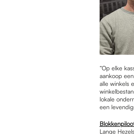
“Op elke kas
aankoop een ’
alle winkels 
winkelbestan
lokale onder
een levendig
Blokkenpiloo
Lange Hezels