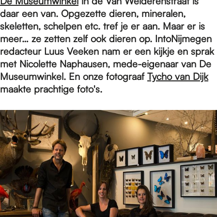
e
De Museumwinkel
in de Van Welderenstraat is
daar een van. Opgezette dieren, mineralen,
skeletten, schelpen etc. tref je er aan. Maar er is
p
meer… ze zetten zelf ook dieren op. IntoNijmegen
redacteur Luus Veeken nam er een kijkje en sprak
met Nicolette Naphausen, mede-eigenaar van De
a
Museumwinkel. En onze fotograaf
Tycho van Dijk
maakte prachtige foto's.
g
e