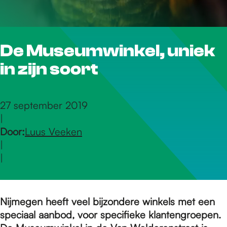
r
De Museumwinkel, uniek
d
in zijn soort
e
27 september 2019
|
h
Door:
Luus Veeken
|
o
|
m
Nijmegen heeft veel bijzondere winkels met een
speciaal aanbod, voor specifieke klantengroepen.