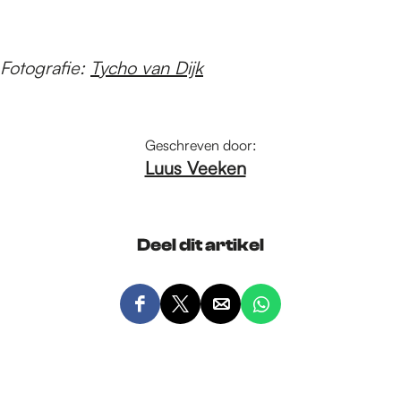
Fotografie:
Tycho van Dijk
Geschreven door:
Luus Veeken
Deel dit artikel
D
D
D
D
e
e
e
e
e
e
e
e
l
l
l
l