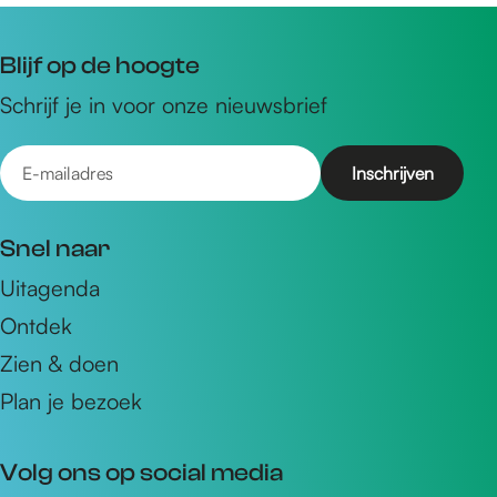
Blijf op de hoogte
Schrijf je in voor onze nieuwsbrief
E
-
m
Snel naar
a
Uitagenda
i
Ontdek
l
a
Zien & doen
d
Plan je bezoek
r
e
Volg ons op social media
s