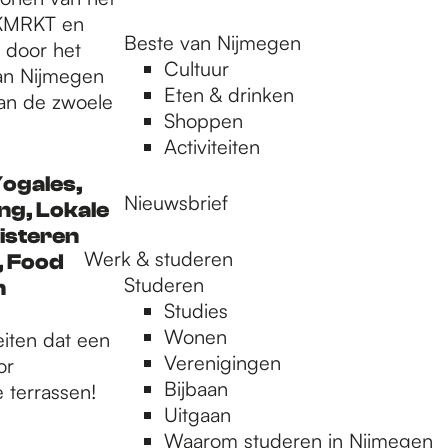
MKMRKT en
Beste van Nijmegen
n door het
Cultuur
an Nijmegen
Eten & drinken
aan de zwoele
Shoppen
Activiteiten
Yogales,
Nieuwsbrief
ng, Lokale
uisteren
Werk & studeren
, Food
Studeren
n
Studies
Wonen
eiten dat een
Verenigingen
or
Bijbaan
 terrassen!
Uitgaan
Waarom studeren in Nijmegen