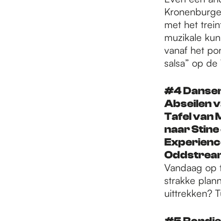
Kronenburge
met het trein
muzikale ku
vanaf het po
salsa” op de
#4 Dansen 
Abseilen 
Tafel van 
naar Stin
Experienc
Oddstrea
Vandaag op ti
strakke plann
uittrekken? 