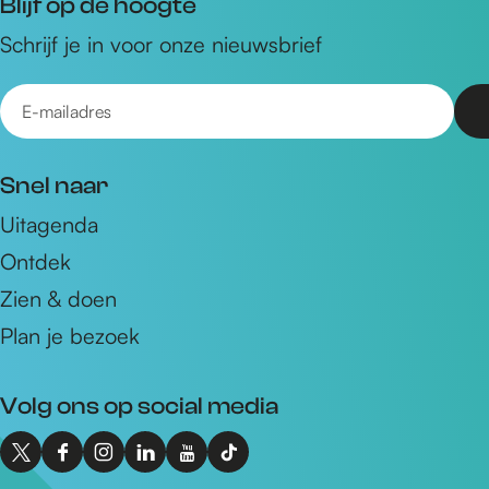
Blijf op de hoogte
Schrijf je in voor onze nieuwsbrief
E
-
m
Snel naar
a
Uitagenda
i
Ontdek
l
a
Zien & doen
d
Plan je bezoek
r
e
Volg ons op social media
s
X
F
I
L
Y
T