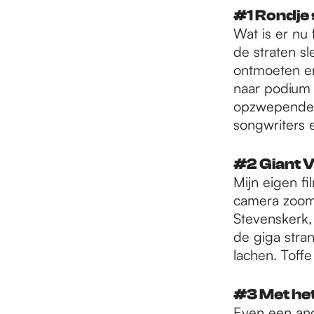
e
#1 Rondje 
Wat is er nu 
p
de straten s
ontmoeten en
naar podium 
a
opzwepende dw
songwriters e
g
#2 Giant V
Mijn eigen f
e
camera zoomt
Stevenskerk,
de giga stra
lachen. Toff
#3 Met het 
Even een and