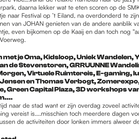
rpark, daarna lekker wat te eten scoren op de S
tje naar Festival op ’t Eiland, na overdonderd te zij
nnen van JOHAN genieten van de andere aanblik v
ntje, even bijkomen op de Kaaij en dan toch nog “
 Voerweg.
met je Oma, Kidsloop, Uniek Wandelen, 
van de Stevenstoren, GRRUUNNE Wandeli
Morgen, Virtuele Ruimtereis, E-gaming, l
e Jensen en Thomas Verbogt, Zomerexpo
e, Green Capital Plaza, 3D workshops va
m….
jd naar de stad want er zijn overdag zoveel activit
ing vereist is....misschien toch meerdere dagen vo
Tussen de activiteiten door lonken immers alweer de