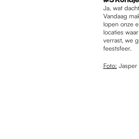
#5 Rondje
Ja, wat dach
Vandaag mak
lopen onze e
locaties waa
verrast, we 
feestsfeer.
Foto:
Jasper 