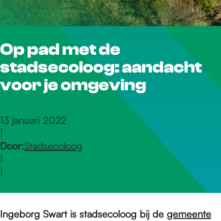
r
Op pad met de
d
stadsecoloog: aandacht
e
voor je omgeving
h
13 januari 2022
|
Door:
Stadsecoloog
o
|
|
m
Ingeborg Swart is stadsecoloog bij de
gemeente