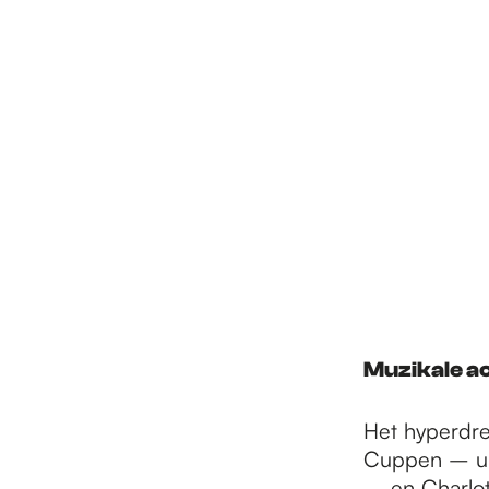
Muzikale ac
Het hyperdre
Cuppen – uit
– en Charlot