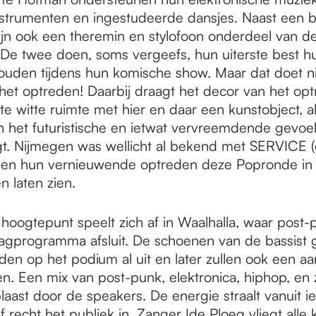
nstrumenten en ingestudeerde dansjes. Naast een b
zijn ook een theremin en stylofoon onderdeel van d
 De twee doen, soms vergeefs, hun uiterste best hu
houden tijdens hun komische show. Maar dat doet ni
n het optreden! Daarbij draagt het decor van het op
te witte ruimte met hier en daar een kunstobject, a
an het futuristische en ietwat vervreemdende gevoel
. Nijmegen was wellicht al bekend met SERVICE (e
en hun vernieuwende optreden deze Popronde in 
 laten zien.
hoogtepunt speelt zich af in Waalhalla, waar post
agprogramma afsluit. De schoenen van de bassist 
en op het podium al uit en later zullen ook een aan
en. Een mix van post-punk, elektronica, hiphop, en 
laast door de speakers. De energie straalt vanuit i
 recht het publiek in. Zanger Ide Ploeg vliegt alle 