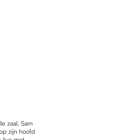
le zaal. Sam
p zijn hoofd
 live met