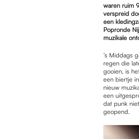
e
waren ruim 9
verspreid do
p
een kledingza
Popronde Nij
muzikale ont
a
’s Middags g
regen die la
g
gooien, is h
een biertje 
e
nieuw muzika
een uitgespr
dat punk niet
geopend.