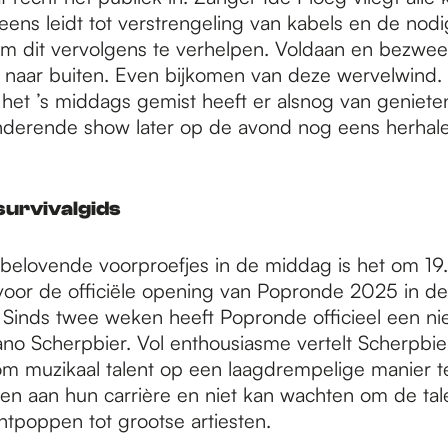
ens leidt tot verstrengeling van kabels en de nodi
om dit vervolgens te verhelpen. Voldaan en bezweet
 naar buiten. Even bijkomen van deze wervelwind.
 het ’s middags gemist heeft er alsnog van geniete
derende show later op de avond nog eens herhale
urvivalgids
belovende voorproefjes in de middag is het om 19
d voor de officiële opening van Popronde 2025 in de
 Sinds twee weken heeft Popronde officieel een n
no Scherpbier. Vol enthousiasme vertelt Scherpbier 
om muzikaal talent op een laagdrempelige manier 
n aan hun carrière en niet kan wachten om de tale
ontpoppen tot grootse artiesten.