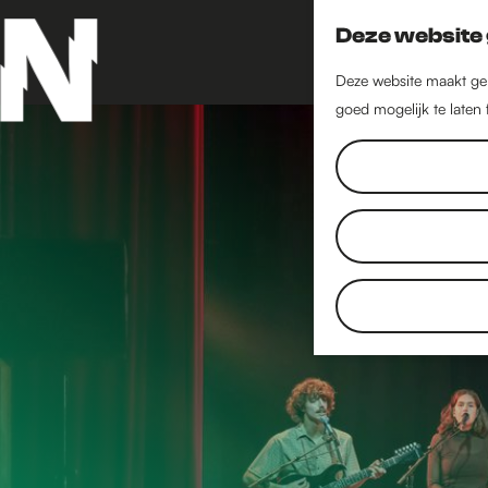
Deze website 
Deze website maakt geb
goed mogelijk te laten
G
a
n
a
a