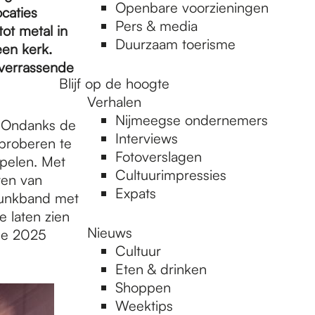
Openbare voorzieningen
caties
Pers & media
ot metal in
Duurzaam toerisme
een kerk.
 verrassende
Blijf op de hoogte
Verhalen
Nijmeegse ondernemers
. Ondanks de
Interviews
 proberen te
Fotoverslagen
spelen. Met
Cultuurimpressies
ten van
Expats
 punkband met
e laten zien
Nieuws
nde 2025
Cultuur
Eten & drinken
Shoppen
Weektips