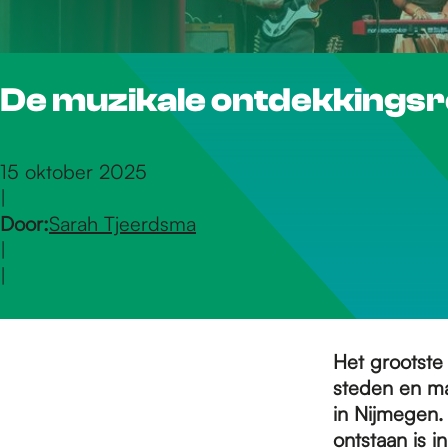
r
De muzikale ontdekkingsr
d
e
15 oktober 2025
|
Door:
Sarah Tjeerdsma
h
|
|
o
Het grootste 
m
steden en ma
in Nijmegen.
ontstaan is i