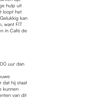
ge hulp uit
 loopt het
 Gelukkig kan
n, want FIT
n in Café de
.00 uur dan
ieuwe
dat hij staat
te kunnen
nten van dit