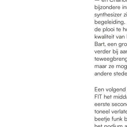
bijzondere i
synthesizer 
begeleiding.
de plooi te 
kwaliteit va
Bart, een gro
verder bij a
teweegbrengt
maar ze mog
andere steden
Een volgend 
FIT het midd
eerste second
toneel verlat
beetje funk b
het podium af