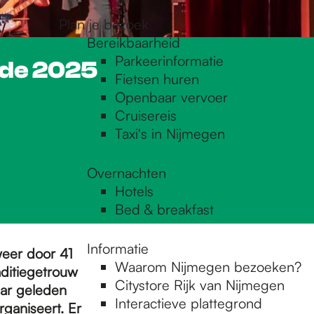
Plan je bezoek
Bereikbaarheid
Parkeerinformatie
nde 2025
Fietsen huren
Openbaar vervoer
Cruisereis
Taxi's in Nijmegen
Overnachten
Hotels
Bed & breakfast
Informatie
weer door 41
Waarom Nijmegen bezoeken?
aditiegetrouw
Citystore Rijk van Nijmegen
aar geleden
Interactieve plattegrond
rganiseert. Er