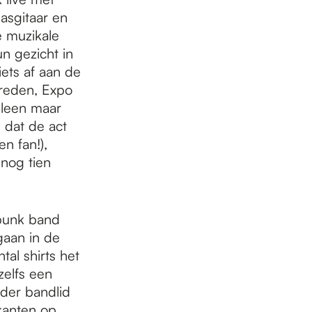
asgitaar en
e muzikale
n gezicht in
ets af aan de
treden, Expo
lleen maar
 dat de act
n fan!),
nog tien
-punk band
gaan in de
tal shirts het
zelfs een
eder bandlid
kanten op,