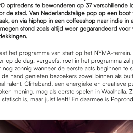
0 optredens te bewonderen op 37 verschillende lo
or de stad. Van Nederlandstalige pop op een boot t
ak, en via hiphop in een coffeeshop naar indie in 
megen stond zoals altijd weer gegarandeerd voor
dekkingen.
aat het programma van start op het NYMA-terrein
ter op de dag, vergeefs, roet in het programma zal
et nog zonnig wanneer de eerste acts beginnen te 
in de hand genieten bezoekers zowel binnen als bui
al talent. Clitteband, een energieke en creatieve
oken mening, mag als eerste spelen in Waalhalla. Z
 statisch is, maar juist leeft! En daarmee is Popro