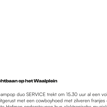
htbaan op het Waalplein
ampop duo SERVICE trekt om 15.30 uur al een vol
gerust met een cowboyhoed met zilveren franjes o
te Hofman ondersteunen hun elektronische muziek