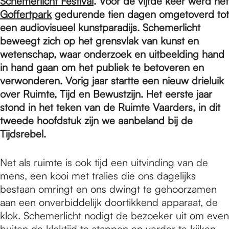
e
Schemerlicht Festival
. Voor de vijfde keer werd het
Goffertpark
gedurende tien dagen omgetoverd tot
een audiovisueel kunstparadijs. Schemerlicht
p
beweegt zich op het grensvlak van kunst en
wetenschap, waar onderzoek en uitbeelding hand
in hand gaan om het publiek te betoveren en
a
verwonderen. Vorig jaar startte een nieuw drieluik
over Ruimte, Tijd en Bewustzijn. Het eerste jaar
g
stond in het teken van de Ruimte Vaarders, in dit
tweede hoofdstuk zijn we aanbeland bij de
Tijdsrebel.
e
Net als ruimte is ook tijd een uitvinding van de
mens, een kooi met tralies die ons dagelijks
bestaan omringt en ons dwingt te gehoorzamen
aan een onverbiddelijk doortikkend apparaat, de
klok. Schemerlicht nodigt de bezoeker uit om even
buiten de kloktijd te stappen en verder te kijken.