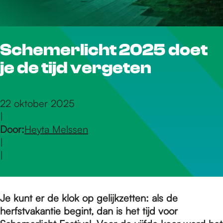
r
Schemerlicht 2025 doet
d
je de tijd vergeten
e
22 oktober 2025
|
h
Door:
Heyta Melssen
|
o
|
m
Je kunt er de klok op gelijkzetten: als de
herfstvakantie begint, dan is het tijd voor