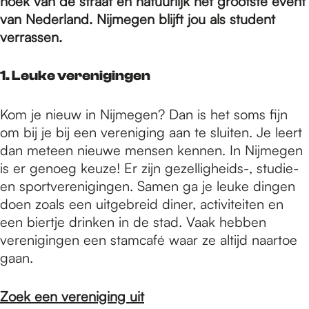
e
hoek van de straat en natuurlijk het grootste event
van Nederland. Nijmegen blijft jou als student
verrassen.
p
1. Leuke verenigingen
a
Kom je nieuw in Nijmegen? Dan is het soms fijn
om bij je bij een vereniging aan te sluiten. Je leert
g
dan meteen nieuwe mensen kennen. In Nijmegen
is er genoeg keuze! Er zijn gezelligheids-, studie-
en sportverenigingen. Samen ga je leuke dingen
e
doen zoals een uitgebreid diner, activiteiten en
een biertje drinken in de stad. Vaak hebben
verenigingen een stamcafé waar ze altijd naartoe
gaan.
Zoek een vereniging uit