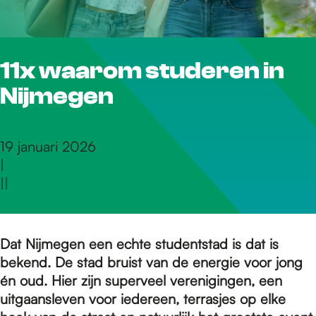
r
11x waarom studeren in
d
Nijmegen
e
19 januari 2026
|
h
|
|
o
Dat Nijmegen een echte studentstad is dat is
bekend. De stad bruist van de energie voor jong
m
én oud. Hier zijn superveel verenigingen, een
uitgaansleven voor iedereen, terrasjes op elke