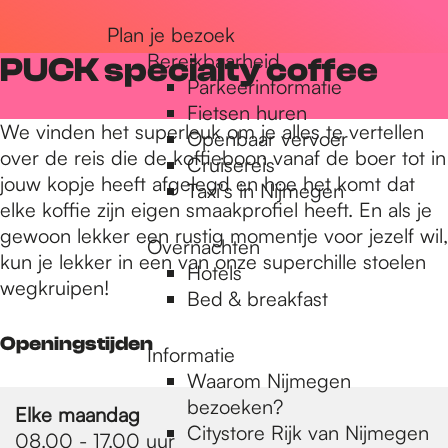
r
Plan je bezoek
Bereikbaarheid
PUCK specialty coffee
Parkeerinformatie
d
Fietsen huren
We vinden het superleuk om je alles te vertellen
Openbaar vervoer
over de reis die de koffieboon vanaf de boer tot in
Cruisereis
e
jouw kopje heeft afgelegd en hoe het komt dat
Taxi's in Nijmegen
elke koffie zijn eigen smaakprofiel heeft. En als je
gewoon lekker een rustig momentje voor jezelf wil,
h
Overnachten
kun je lekker in een van onze superchille stoelen
Hotels
wegkruipen!
Bed & breakfast
o
Openingstijden
Informatie
m
Waarom Nijmegen
bezoeken?
Elke maandag
Citystore Rijk van Nijmegen
08.00 - 17.00 uur