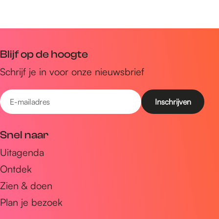
Blijf op de hoogte
Schrijf je in voor onze nieuwsbrief
E
-
m
Snel naar
a
Uitagenda
i
Ontdek
l
a
Zien & doen
d
Plan je bezoek
r