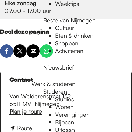
Elke zondag
Weektips
09.00 - 17.00 uur
Beste van Nijmegen
Cultuur
Deel deze pagina
Eten & drinken
Shoppen
Activiteiten
D
D
D
D
e
e
e
e
Nieuwsbrief
e
e
e
e
l
l
l
l
Contact
Werk & studeren
d
d
d
d
Studeren
e
e
e
e
Van Welderenstraat 132
Studies
z
z
z
z
6511 MV
Nijmegen
Wonen
e
e
e
e
n
Plan je route
Verenigingen
p
p
p
p
a
Bijbaan
a
a
a
a
a
n
Route
Uitgaan
g
g
g
g