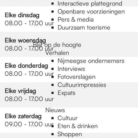
e
Interactieve plattegrond
Openbare voorzieningen
Elke dinsdag
Pers & media
p
08.00 - 17.00 uur
Duurzaam toerisme
Elke woensdag
a
Blijf op de hoogte
08.00 - 17.00 uur
Verhalen
Nijmeegse ondernemers
g
Elke donderdag
Interviews
08.00 - 17.00 uur
Fotoverslagen
Cultuurimpressies
e
Elke vrijdag
Expats
08.00 - 17.00 uur
Nieuws
Elke zaterdag
Cultuur
09.00 - 17.00 uur
Eten & drinken
Shoppen