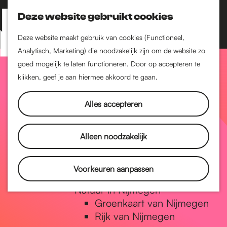
Nijmegen-Zuid
Nijmegen-Nieuw-West
Deze website gebruikt cookies
Z
K
Nijmegen-Oud-West
o
a
M
Deze website maakt gebruik van cookies (Functioneel,
Dukenburg
e
a
Analytisch, Marketing) die noodzakelijk zijn om de website zo
e
Lindenholt
G
k
r
goed mogelijk te laten functioneren. Door op accepteren te
n
e
t
klikken, geef je aan hiermee akkoord te gaan.
Historie
u
n
De oudste stad van
a
Alles accepteren
Nederland
Historische tijdlijn
n
Romeinse Limes
Alleen noodzakelijk
Vrede van Nijmegen
Penning
a
Voorkeuren aanpassen
Natuur in Nijmegen
Groenkaart van Nijmegen
a
Rijk van Nijmegen