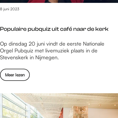
g
i
e
8 juni 2023
e
r
o
s
c
Populaire pubquiz uit café naar de kerk
i
h
n
t
P
Op dinsdag 20 juni vindt de eerste Nationale
f
e
o
Orgel Pubquiz met livemuziek plaats in de
o
n
p
Stevenskerk in Nijmegen.
r
d
u
m
l
a
o
Meer lezen
a
t
v
i
i
e
r
e
r
e
o
P
p
c
o
u
h
p