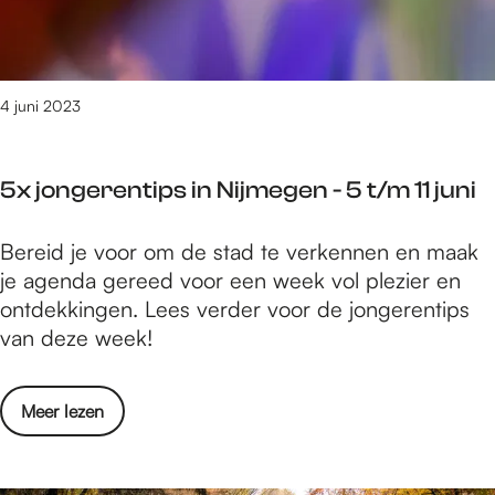
t
e
m
o
n
e
F
!
d
i
i
4 juni 2023
g
t
h
i
t
5x jongerentips in Nijmegen - 5 t/m 11 juni
e
C
S
a
5
Bereid je voor om de stad te verkennen en maak
w
n
x
je agenda gereed voor een week vol plezier en
i
c
j
ontdekkingen. Lees verder voor de jongerentips
m
e
o
van deze week!
t
r
n
o
i
g
F
n
o
Meer lezen
e
i
N
v
r
g
i
e
e
h
j