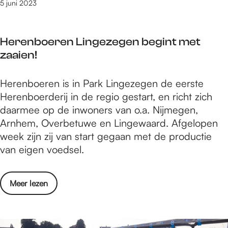
s
j
5 juni 2023
s
e
u
t
s
n
r
Herenboeren Lingezegen begint met
i
a
zaaien!
d
a
e
t
H
Herenboeren is in Park Lingezegen de eerste
H
:
e
Herenboerderij in de regio gestart, en richt zich
o
e
r
daarmee op de inwoners van o.a. Nijmegen,
u
e
e
Arnhem, Overbetuwe en Lingewaard. Afgelopen
t
n
n
week zijn zij van start gegaan met de productie
s
u
b
van eigen voedsel.
t
n
o
r
i
e
a
e
o
Meer lezen
r
a
k
v
e
t
e
e
n
:
w
r