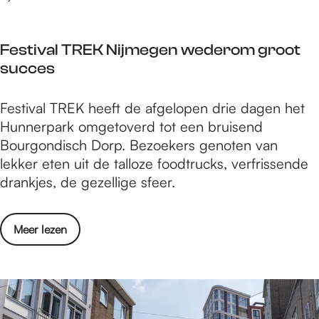
l
u
e
n
s
Festival TREK Nijmegen wederom groot
t
e
succes
c
c
u
t
F
Festival TREK heeft de afgelopen drie dagen het
l
o
e
Hunnerpark omgetoverd tot een bruisend
t
r
s
Bourgondisch Dorp. Bezoekers genoten van
u
m
t
lekker eten uit de talloze foodtrucks, verfrissende
r
e
i
drankjes, de gezellige sfeer.
e
t
v
l
€
a
e
1
o
Meer lezen
l
s
,
v
T
e
4
e
R
c
m
r
E
t
i
F
K
o
l