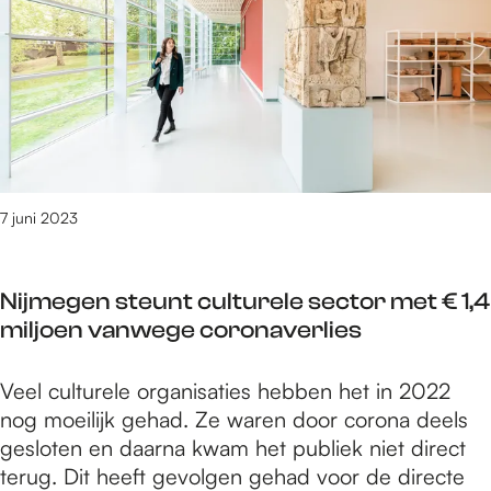
b
t
u
q
e
l
u
n
a
i
d
i
z
r
u
e
i
p
t
u
7 juni 2023
c
b
a
q
f
Nijmegen steunt culturele sector met € 1,4
u
é
miljoen vanwege coronaverlies
i
n
z
a
N
Veel culturele organisaties hebben het in 2022
u
a
i
nog moeilijk gehad. Ze waren door corona deels
i
r
j
gesloten en daarna kwam het publiek niet direct
t
d
m
terug. Dit heeft gevolgen gehad voor de directe
c
e