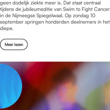
u
geen dodelijk ziekte meer is. Dat staat centraal
e
t
a
b
tijdens de jubileumeditie van Swim to Fight Cancer
g
z
a
i
in de Nijmeegse Spiegelwaal. Op zondag 10
e
a
t
l
september springen honderden deelnemers in het
n
a
e
diepe.
b
i
u
e
e
m
g
n
o
Meer lezen
e
i
!
v
d
n
e
i
t
r
t
m
J
i
e
u
e
t
b
S
z
i
w
a
l
i
a
e
m
i
u