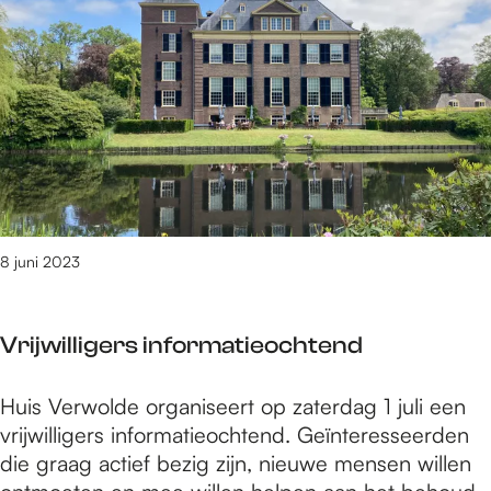
e
3
t
/
m
1
8
8
1
v
8 juni 2023
a
n
3
Vrijwilligers informatieochtend
0
9
V
Huis Verwolde organiseert op zaterdag 1 juli een
0
r
vrijwilligers informatieochtend. Geïnteresseerden
r
i
die graag actief bezig zijn, nieuwe mensen willen
e
j