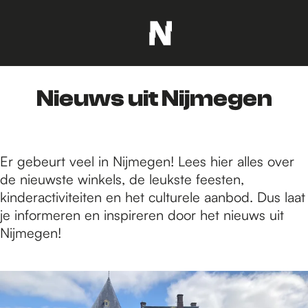
G
a
n
Nieuws uit Nijmegen
a
a
r
d
Er gebeurt veel in Nijmegen! Lees hier alles over
e
de nieuwste winkels, de leukste feesten,
h
kinderactiviteiten en het culturele aanbod. Dus laat
o
je informeren en inspireren door het nieuws uit
m
Nijmegen!
e
p
1
a
8
g
7