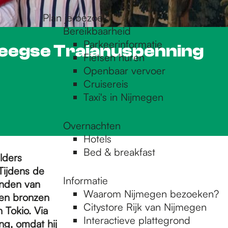
Plan je bezoek
Bereikbaarheid
Parkeerinformatie
meegse Traianuspenning
Fietsen huren
Openbaar vervoer
Cruisereis
Taxi's in Nijmegen
Overnachten
Hotels
Bed & breakfast
lders
Tijdens de
Informatie
anden van
Waarom Nijmegen bezoeken?
een bronzen
Citystore Rijk van Nijmegen
 Tokio. Via
Interactieve plattegrond
g, omdat hij