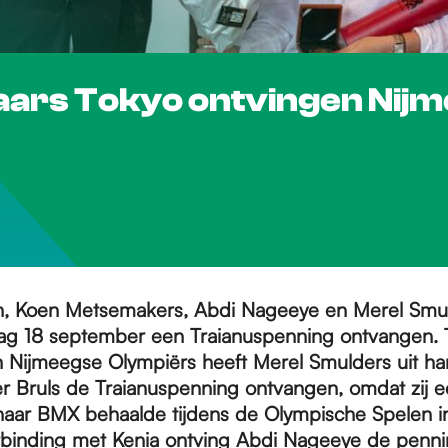
aars Tokyo ontvingen Nij
n, Koen Metsemakers, Abdi Nageeye en Merel Smu
ag 18 september een Traianuspenning ontvangen. 
n Nijmeegse Olympiërs heeft Merel Smulders uit h
 Bruls de Traianuspenning ontvangen, omdat zij 
haar BMX behaalde tijdens de Olympische Spelen in
binding met Kenia ontving Abdi Nageeye de pennin