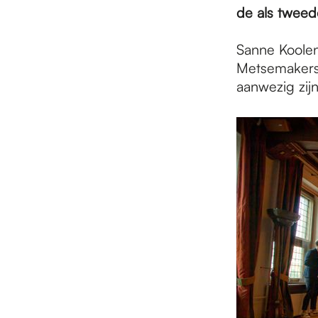
e
de als tweed
p
Sanne Koole
Metsemakers,
aanwezig zij
a
g
e