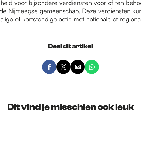
jkheid voor bijzondere verdiensten voor of ten beh
 de Nijmeegse gemeenschap. Deze verdiensten ku
lige of kortstondige actie met nationale of regionale
Deel dit artikel
D
D
D
D
e
e
e
e
e
e
e
e
l
l
l
l
d
d
d
d
Dit vind je misschien ook leuk
e
e
e
e
z
z
z
z
e
e
e
e
p
p
p
p