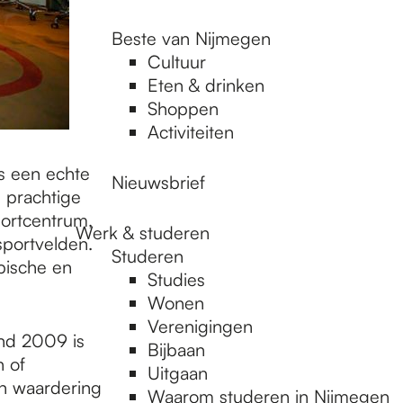
Beste van Nijmegen
Cultuur
Eten & drinken
Shoppen
Activiteiten
is een echte
Nieuwsbrief
 prachtige
ortcentrum,
Werk & studeren
portvelden.
Studeren
pische en
Studies
Wonen
Verenigingen
ind 2009 is
Bijbaan
n of
Uitgaan
an waardering
Waarom studeren in Nijmegen