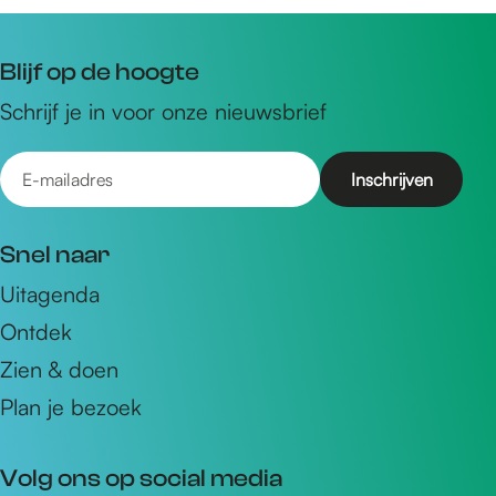
Blijf op de hoogte
Schrijf je in voor onze nieuwsbrief
E
-
m
Snel naar
a
Uitagenda
i
Ontdek
l
a
Zien & doen
d
Plan je bezoek
r
e
Volg ons op social media