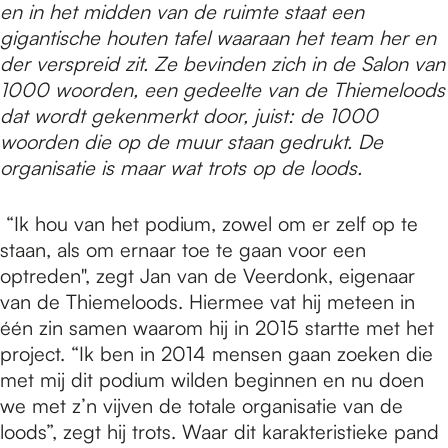
e
en in het midden van de ruimte staat een
gigantische houten tafel waaraan het team her en
der verspreid zit. Ze bevinden zich in de Salon van
p
1000 woorden, een gedeelte van de Thiemeloods
dat wordt gekenmerkt door, juist: de 1000
a
woorden die op de muur staan gedrukt. De
organisatie is maar wat trots op de loods.
g
“Ik hou van het podium, zowel om er zelf op te
staan, als om ernaar toe te gaan voor een
optreden", zegt Jan van de Veerdonk, eigenaar
e
van de Thiemeloods. Hiermee vat hij meteen in
één zin samen waarom hij in 2015 startte met het
project. “Ik ben in 2014 mensen gaan zoeken die
met mij dit podium wilden beginnen en nu doen
we met z’n vijven de totale organisatie van de
loods”, zegt hij trots. Waar dit karakteristieke pand