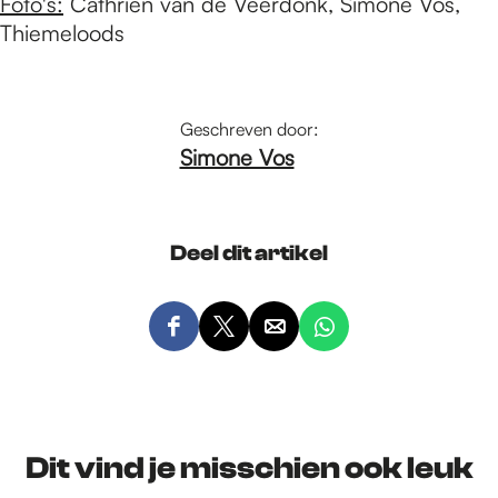
Foto's:
Cathrien van de Veerdonk, Simone Vos,
Thiemeloods
Geschreven door:
Simone Vos
Deel dit artikel
D
D
D
D
e
e
e
e
e
e
e
e
l
l
l
l
d
d
d
d
Dit vind je misschien ook leuk
e
e
e
e