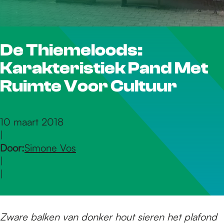
r
De Thiemeloods:
d
Karakteristiek Pand Met
e
Ruimte Voor Cultuur
h
10 maart 2018
|
Door:
Simone Vos
o
|
|
m
Zware balken van donker hout sieren het plafond