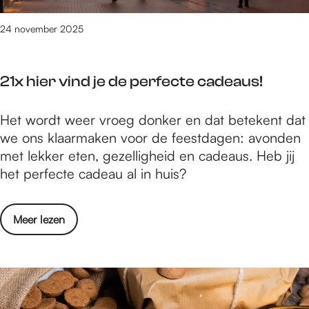
i
n
j
w
24 november 2025
m
i
e
n
g
21x hier vind je de perfecte cadeaus!
k
e
e
n
2
Het wordt weer vroeg donker en dat betekent dat
l
1
we ons klaarmaken voor de feestdagen: avonden
s
x
met lekker eten, gezelligheid en cadeaus. Heb jij
i
h
het perfecte cadeau al in huis?
n
i
N
e
i
o
Meer lezen
r
j
v
v
m
e
i
e
r
n
g
2
d
e
1