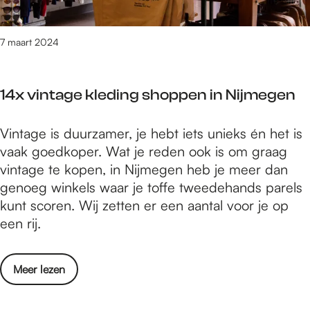
h
l
N
e
i
7 maart 2024
k
j
k
m
e
14x vintage kleding shoppen in Nijmegen
e
r
e
n
1
Vintage is duurzamer, je hebt iets unieks én het is
g
i
4
vaak goedkoper. Wat je reden ook is om graag
s
j
x
vintage te kopen, in Nijmegen heb je meer dan
e
e
v
genoeg winkels waar je toffe tweedehands parels
l
n
i
kunt scoren. Wij zetten er een aantal voor je op
e
n
een rij.
k
t
k
a
e
o
Meer lezen
g
r
v
e
n
e