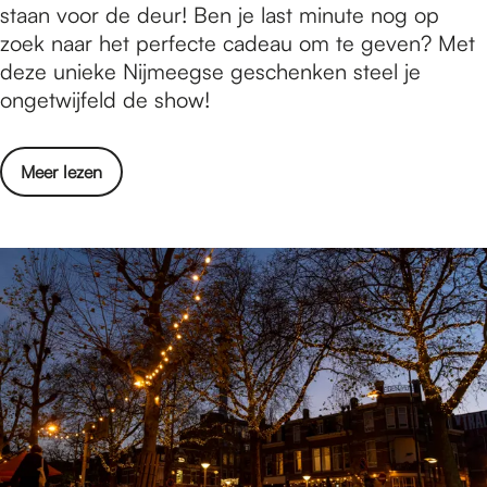
x
staan voor de deur! Ben je last minute nog op
g
j
N
zoek naar het perfecte cadeau om te geven? Met
s
m
i
deze unieke Nijmeegse geschenken steel je
h
e
j
ongetwijfeld de show!
o
g
m
p
e
e
p
n
o
Meer lezen
e
e
v
g
n
e
s
i
r
e
n
6
p
N
x
r
i
N
o
j
i
d
m
j
u
e
m
c
g
e
t
e
e