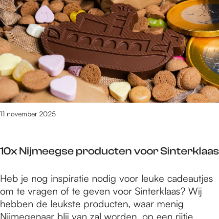
j
n
x
e
h
d
i
e
e
p
r
e
v
r
i
f
n
e
d
11 november 2025
c
j
t
e
e
10x Nijmeegse producten voor Sinterklaas
d
c
e
a
1
Heb je nog inspiratie nodig voor leuke cadeautjes
p
d
0
om te vragen of te geven voor Sinterklaas? Wij
e
e
x
hebben de leukste producten, waar menig
r
a
N
Nijmegenaar blij van zal worden, op een rijtje
f