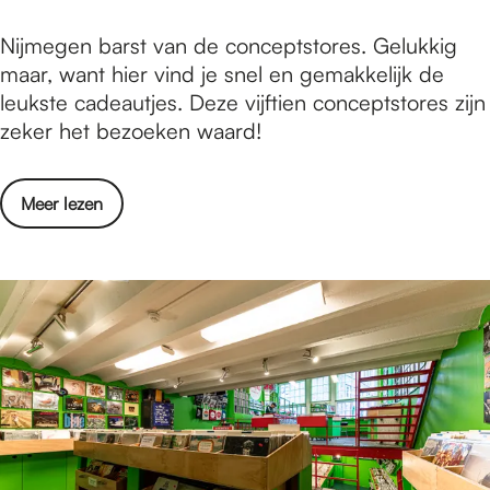
s
n
1
Nijmegen barst van de conceptstores. Gelukkig
i
5
maar, want hier vind je snel en gemakkelijk de
n
x
leukste cadeautjes. Deze vijftien conceptstores zijn
N
l
zeker het bezoeken waard!
i
e
j
u
m
o
Meer lezen
k
e
v
e
g
e
c
e
r
o
n
1
n
5
c
x
e
l
p
e
t
u
s
k