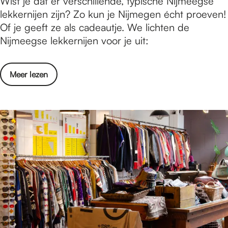
8
Wist je dat er verschillende, typische Nijmeegse
i
x
lekkernijen zijn? Zo kun je Nijmegen écht proeven!
n
t
Of je geeft ze als cadeautje. We lichten de
N
y
Nijmeegse lekkernijen voor je uit:
i
p
j
i
m
o
Meer lezen
s
e
v
c
g
e
h
e
r
N
n
8
i
x
j
t
m
y
e
p
e
i
g
s
s
c
e