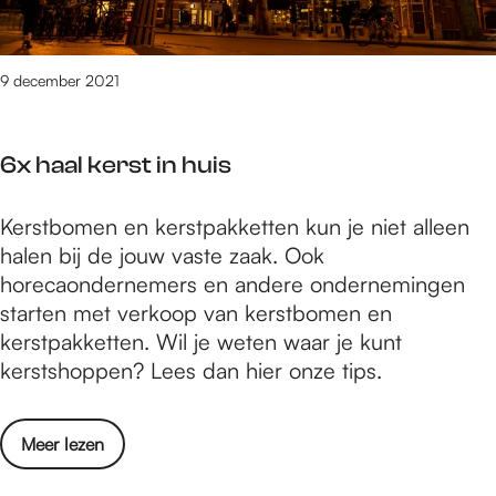
e
n
g
n
s
v
e
9 december 2021
o
p
o
r
r
6x haal kerst in huis
o
K
d
e
6
Kerstbomen en kerstpakketten kun je niet alleen
u
r
x
halen bij de jouw vaste zaak. Ook
c
s
h
horecaondernemers en andere ondernemingen
t
t
a
starten met verkoop van kerstbomen en
e
a
kerstpakketten. Wil je weten waar je kunt
n
l
kerstshoppen? Lees dan hier onze tips.
v
k
o
e
o
o
Meer lezen
r
r
v
s
K