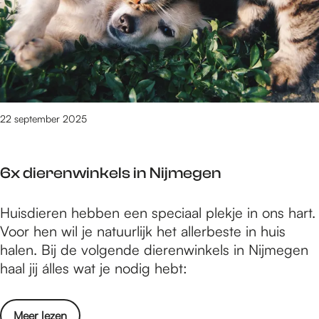
e
n
t
r
g
e
e
s
r
n
h
k
k
o
l
l
p
a
e
22 september 2025
p
a
d
e
s
i
n
6x dierenwinkels in Nijmegen
n
i
g
n
6
Huisdieren hebben een speciaal plekje in ons hart.
s
N
x
Voor hen wil je natuurlijk het allerbeste in huis
h
i
d
halen. Bij de volgende dierenwinkels in Nijmegen
o
j
i
haal jij álles wat je nodig hebt:
p
m
e
p
e
r
e
g
o
Meer lezen