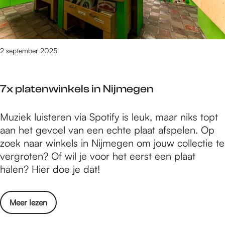
t
e
o
c
r
o
e
n
2 september 2025
s
c
i
e
n
7x platenwinkels in Nijmegen
p
N
t
i
7
Muziek luisteren via Spotify is leuk, maar niks topt
s
j
x
aan het gevoel van een echte plaat afspelen. Op
t
m
p
zoek naar winkels in Nijmegen om jouw collectie te
o
e
l
vergroten? Of wil je voor het eerst een plaat
r
g
a
halen? Hier doe je dat!
e
e
t
s
n
e
i
o
Meer lezen
n
n
v
w
N