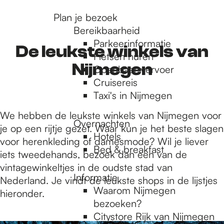
r
Plan je bezoek
Bereikbaarheid
Parkeerinformatie
d
De leukste winkels van
Fietsen huren
Nijmegen
Openbaar vervoer
Cruisereis
e
Taxi's in Nijmegen
We hebben de leukste winkels van Nijmegen voor
h
Overnachten
je op een rijtje gezet. Waar kun je het beste slagen
Hotels
voor herenkleding of damesmode? Wil je liever
Bed & breakfast
o
iets tweedehands, bezoek dan een van de
vintagewinkeltjes in de oudste stad van
Informatie
Nederland. Je vindt de leukste shops in de lijstjes
m
Waarom Nijmegen
hieronder.
bezoeken?
Citystore Rijk van Nijmegen
1