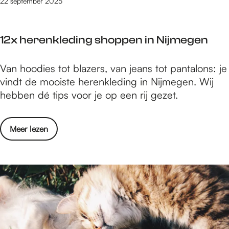
s
22 september 2025
v
e
o
p
o
12x herenkleding shoppen in Nijmegen
r
r
o
S
1
Van hoodies tot blazers, van jeans tot pantalons: je
d
i
2
vindt de mooiste herenkleding in Nijmegen. Wij
u
n
x
hebben dé tips voor je op een rij gezet.
c
t
h
t
e
e
e
r
o
Meer lezen
r
n
k
v
e
v
l
e
n
o
a
r
k
o
a
1
l
r
s
2
e
S
x
d
i
h
i
n