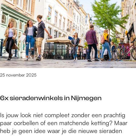
x
s
j
d
p
m
e
e
e
l
e
g
e
l
e
u
g
n
k
o
s
e
t
d
e
25 november 2025
w
s
i
p
n
6x sieradenwinkels in Nijmegen
e
k
e
e
6
Is jouw look niet compleet zonder een prachtig
l
l
x
paar oorbellen of een matchende ketting? Maar
g
s
s
heb je geen idee waar je die nieuwe sieraden
o