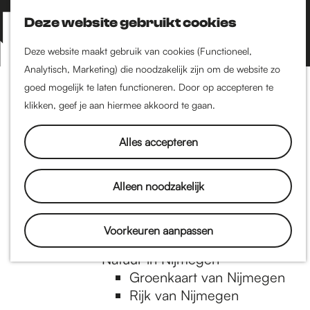
Nijmegen-Zuid
Nijmegen-Nieuw-West
Deze website gebruikt cookies
Z
K
Nijmegen-Oud-West
o
a
M
Deze website maakt gebruik van cookies (Functioneel,
Dukenburg
e
a
Analytisch, Marketing) die noodzakelijk zijn om de website zo
e
Lindenholt
G
k
r
goed mogelijk te laten functioneren. Door op accepteren te
n
e
t
klikken, geef je aan hiermee akkoord te gaan.
Historie
u
n
De oudste stad van
a
Alles accepteren
Nederland
Historische tijdlijn
n
Romeinse Limes
Alleen noodzakelijk
Vrede van Nijmegen
Penning
a
Voorkeuren aanpassen
Natuur in Nijmegen
Groenkaart van Nijmegen
a
Rijk van Nijmegen