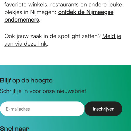
favoriete winkels, restaurants en andere leuke
plekjes in Nijmegen:
ontdek de Nijmeegse
ondernemers
.
Ook jouw zaak in de spotlight zetten?
Meld je
aan via deze link
.
Blijf op de hoogte
Schrijf je in voor onze nieuwsbrief
E
-
m
Snel naar