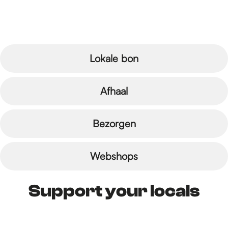
r
d
Lokale bon
e
Afhaal
h
Bezorgen
o
Webshops
Support your locals
m